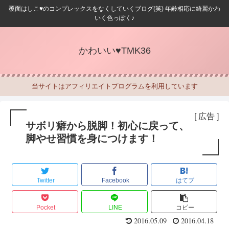
覆面はしこ♥のコンプレックスをなくしていくブログ(笑) 年齢相応に綺麗かわ
いく色っぽく♪
かわいい♥TMK36
当サイトはアフィリエイトプログラムを利用しています
[ 広告 ]
サボリ癖から脱脚！初心に戻って、
脚やせ習慣を身につけます！
Twitter
Facebook
はてブ
Pocket
LINE
コピー
2016.05.09
2016.04.18