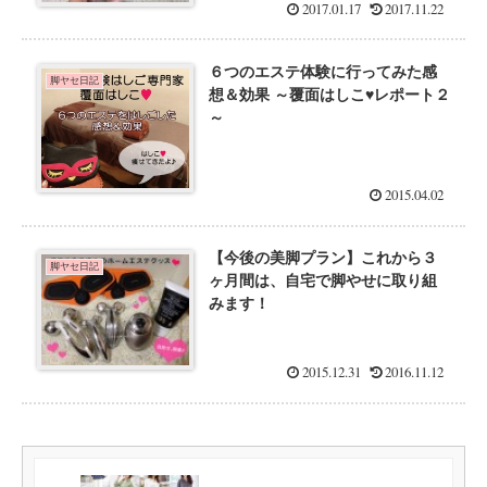
2017.01.17
2017.11.22
６つのエステ体験に行ってみた感
脚ヤセ日記
想＆効果 ～覆面はしこ♥レポート２
～
2015.04.02
【今後の美脚プラン】これから３
脚ヤセ日記
ヶ月間は、自宅で脚やせに取り組
みます！
2015.12.31
2016.11.12