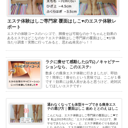
エステ体験はしご専門家 覆面はしこ♥のエステ体験レ
ポート
エステの体験コースのハシゴで、脚痩せは可能なのか？ちゃんと効果の
あるエステはどこなのか？エステ体験はしご専門家の覆面はしこ♥が体
当たり調査！実際に行ってみると、思わぬ発見がっ！！
ラクに痩せて感動した(≧∇≦)ノキャビテー
ションなら、このエステ♪
数多くの痩身エステ体験に行きましたが、即効
で！簡単に！痩せたという意味では、ここが１番
です！効果には個人差があると思うけど、絶対試
してほしいエステです♪
通わなくなっても体型キープできる痩身エス
テの選び方｜覆面はしこ 改め ととのえ はしこ
こんにちは、エステ体験はしご専門家の覆面はしこ❤で
す 私は2015年2月に「エステの体験コースだけで、脚
ヤセできたらいいな～」と、エステ体験めぐりを始めま
した そのうち、エステ体験だけではなく、お得なプチ