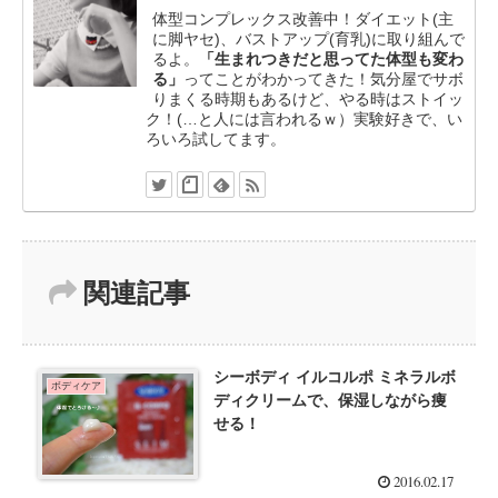
体型コンプレックス改善中！ダイエット(主
に脚ヤセ)、バストアップ(育乳)に取り組んで
るよ。
「生まれつきだと思ってた体型も変わ
る」
ってことがわかってきた！気分屋でサボ
りまくる時期もあるけど、やる時はストイッ
ク！(…と人には言われるｗ）実験好きで、い
ろいろ試してます。
関連記事
シーボディ イルコルポ ミネラルボ
ボディケア
ディクリームで、保湿しながら痩
せる！
2016.02.17