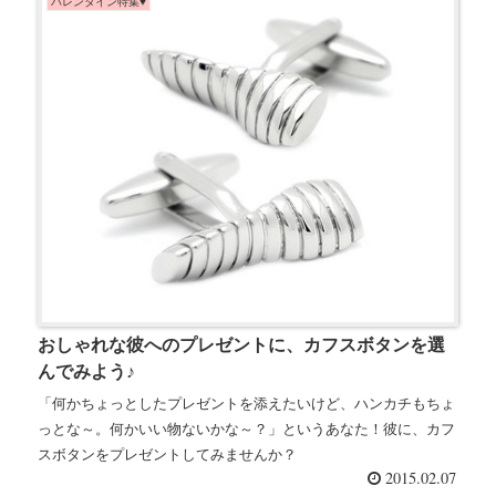
バレンタイン特集♥
おしゃれな彼へのプレゼントに、カフスボタンを選
んでみよう♪
「何かちょっとしたプレゼントを添えたいけど、ハンカチもちょ
っとな～。何かいい物ないかな～？」というあなた！彼に、カフ
スボタンをプレゼントしてみませんか？
2015.02.07