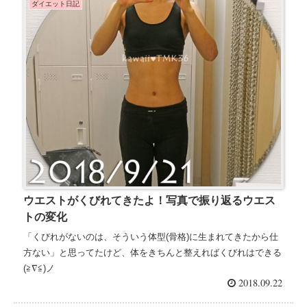
ダイエット日記
ウエストがくびれてきたよ！写真で振り返るウエス
トの変化
「くびれがないのは、そういう体型(骨格)に生まれてきたから仕
方ない」と思ってたけど、体をきちんと整えればくびれはできる
(≧∇≦)ノ
2018.09.22