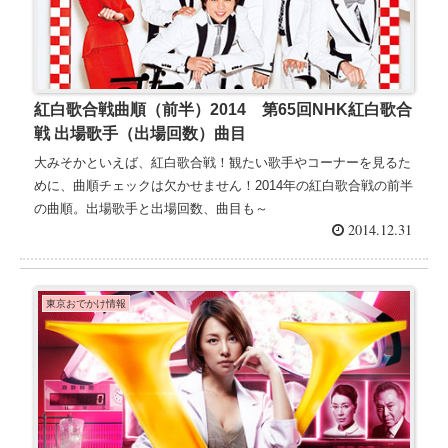
紅白歌合戦曲順（前半）2014 第65回NHK紅白歌合
戦 出場歌手（出場回数）曲目
大みそかといえば、紅白歌合戦！観たい歌手やコーナーを見るた
めに、曲順チェックは欠かせません！2014年の紅白歌合戦の前半
の曲順。出場歌手と出場回数、曲目も～
2014.12.31
東京おでかけ情報