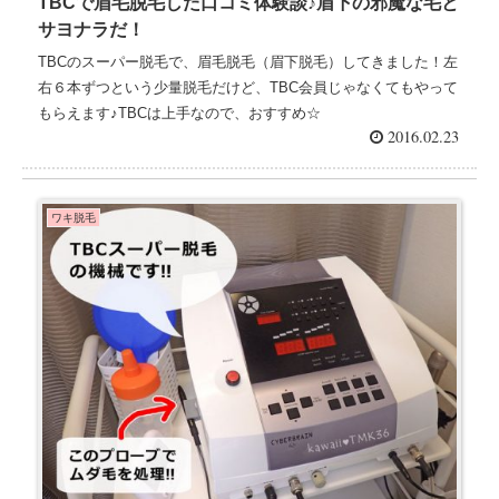
TBCで眉毛脱毛した口コミ体験談♪眉下の邪魔な毛と
サヨナラだ！
TBCのスーパー脱毛で、眉毛脱毛（眉下脱毛）してきました！左
右６本ずつという少量脱毛だけど、TBC会員じゃなくてもやって
もらえます♪TBCは上手なので、おすすめ☆
2016.02.23
ワキ脱毛