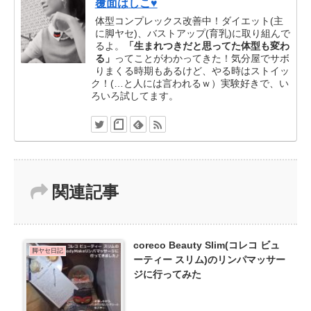
覆面はしこ♥
体型コンプレックス改善中！ダイエット(主
に脚ヤセ)、バストアップ(育乳)に取り組んで
るよ。
「生まれつきだと思ってた体型も変わ
る」
ってことがわかってきた！気分屋でサボ
りまくる時期もあるけど、やる時はストイッ
ク！(…と人には言われるｗ）実験好きで、い
ろいろ試してます。
関連記事
coreco Beauty Slim(コレコ ビュ
脚ヤセ日記
ーティー スリム)のリンパマッサー
ジに行ってみた