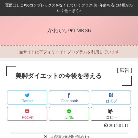
覆面はしこ♥のコンプレックスをなくしていくブログ(笑) 年齢相応に綺麗かわ
いく色っぽく♪
かわいい♥TMK36
当サイトはアフィリエイトプログラムを利用しています
[ 広告 ]
美脚ダイエットの今後を考える
Twitter
Facebook
はてブ
Pocket
LINE
コピー
2015.01.11
この記事は
約2分
で読めます。