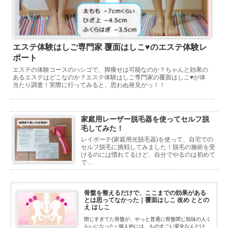
エステ体験はしご専門家 覆面はしこ♥のエステ体験レ
ポート
エステの体験コースのハシゴで、脚痩せは可能なのか？ちゃんと効果の
あるエステはどこなのか？エステ体験はしご専門家の覆面はしこ♥が体
当たり調査！実際に行ってみると、思わぬ発見がっ！！
家庭用レーザー脱毛器を使ってセルフ脱
毛してみた！
レイボーテ(家庭用光脱毛器)を使って、自宅での
セルフ脱毛に挑戦してみました！脱毛の施術を受
けるのには慣れてるけど、自分でやるのは初めて
で…
骨盤を整えるだけで、ここまでの効果がある
とは思ってなかった｜覆面はしこ 改め ととの
え はしこ
閉じすぎてた骨盤が、やっと普通に骨盤閉じ気味の人く
らいになった♪ 個人的には、ものすごい変化なんだけ