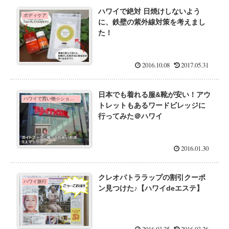
ハワイで絶対 日焼けしないよう
ボディケア
に、鉄壁の紫外線対策を考えまし
た！
2016.10.08
2017.05.31
日本でも着れる服&靴が安い！アウ
ハワイで買い物☆ショッピング
トレットもあるワードビレッジに
行ってみた＠ハワイ
2016.01.30
クレオパトララップの割引クーポ
ハワイ旅行
ン見つけた♪【ハワイdeエステ】
2016.03.25
2016.03.26