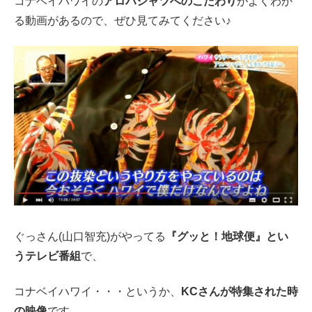
コナベイハワイの
アロハシャツへのこだわり
がよくわか
る動画があるので、ぜひ見てみてください♪
ぐっさん(山口智充)がやってる
『グッと！地球便』とい
うテレビ番組
で、
コナベイハワイ・・・というか、
KCさんが特集された時
の映像
です