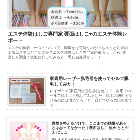
エステ体験はしご専門家 覆面はしこ♥のエステ体験レ
ポート
エステの体験コースのハシゴで、脚痩せは可能なのか？ちゃんと効果の
あるエステはどこなのか？エステ体験はしご専門家の覆面はしこ♥が体
当たり調査！実際に行ってみると、思わぬ発見がっ！！
家庭用レーザー脱毛器を使ってセルフ脱
毛してみた！
レイボーテ(家庭用光脱毛器)を使って、自宅での
セルフ脱毛に挑戦してみました！脱毛の施術を受
けるのには慣れてるけど、自分でやるのは初めて
で…
骨盤を整えるだけで、ここまでの効果がある
とは思ってなかった｜覆面はしこ 改め ととの
え はしこ
閉じすぎてた骨盤が、やっと普通に骨盤閉じ気味の人く