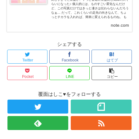
らいになった♪ 個人的には、ものすごい変化なんだけ
ど、この写真だけではきっと凄さは伝わらないんだろう
なぁ… だって、これくらいの足先の向きなんて、ちょ
っとチカラを入れれば、簡単に変えられるものね。 も
ちろん、私はチカラなんて入れてないよ！チカラを抜い
note.com
た状態だよ...
シェアする
Twitter
Facebook
はてブ
Pocket
LINE
コピー
覆面はしこ♥をフォローする