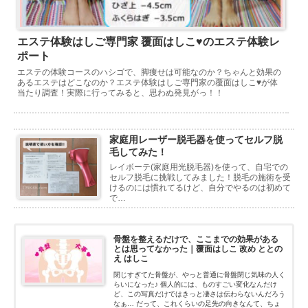
エステ体験はしご専門家 覆面はしこ♥のエステ体験レ
ポート
エステの体験コースのハシゴで、脚痩せは可能なのか？ちゃんと効果の
あるエステはどこなのか？エステ体験はしご専門家の覆面はしこ♥が体
当たり調査！実際に行ってみると、思わぬ発見がっ！！
家庭用レーザー脱毛器を使ってセルフ脱
毛してみた！
レイボーテ(家庭用光脱毛器)を使って、自宅での
セルフ脱毛に挑戦してみました！脱毛の施術を受
けるのには慣れてるけど、自分でやるのは初めて
で…
骨盤を整えるだけで、ここまでの効果がある
とは思ってなかった｜覆面はしこ 改め ととの
え はしこ
閉じすぎてた骨盤が、やっと普通に骨盤閉じ気味の人く
らいになった♪ 個人的には、ものすごい変化なんだけ
ど、この写真だけではきっと凄さは伝わらないんだろう
なぁ… だって、これくらいの足先の向きなんて、ちょ