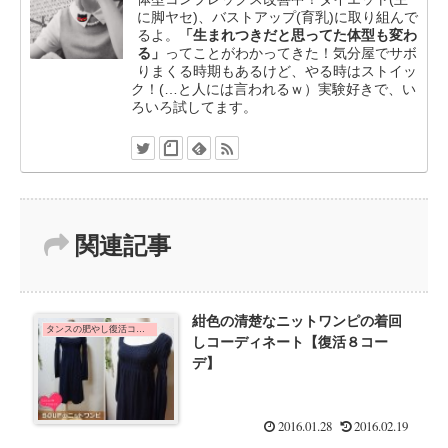
に脚ヤセ)、バストアップ(育乳)に取り組んで
るよ。
「生まれつきだと思ってた体型も変わ
る」
ってことがわかってきた！気分屋でサボ
りまくる時期もあるけど、やる時はストイッ
ク！(…と人には言われるｗ）実験好きで、い
ろいろ試してます。
関連記事
紺色の清楚なニットワンピの着回
タンスの肥やし復活コーデ
しコーディネート【復活８コー
デ】
2016.01.28
2016.02.19