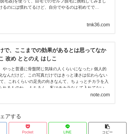
光脱毛器)を使って、自宅でのセルフ脱毛に挑戦してみまし
けるのには慣れてるけど、自分でやるのは初めてで…
tmk36.com
けで、ここまでの効果があるとは思ってなか
 改め ととのえ はしこ
、やっと普通に骨盤閉じ気味の人くらいになった♪ 個人的
化なんだけど、この写真だけではきっと凄さは伝わらない
って、これくらいの足先の向きなんて、ちょっとチカラを入
られるものね。 もちろん、私はチカラなんて入れてない
態だよ...
note.com
ェアする
Pocket
LINE
コピー