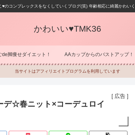
こ♥のコンプレックスをなくしていくブログ(笑) 年齢相応に綺麗かわいく
かわいい♥TMK36
ごde脚痩せダイエット！
AAカップからのバストアップ！
当サイトはアフィリエイトプログラムを利用しています
[ 広告 ]
ーデ☆春ニット×コーデュロイ