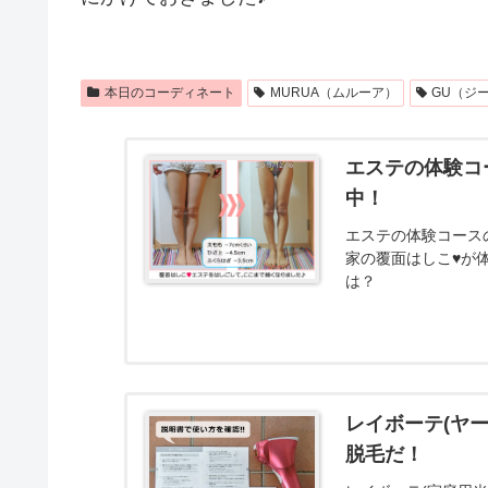
本日のコーディネート
MURUA（ムルーア）
GU（ジ
エステの体験コ
中！
エステの体験コース
家の覆面はしこ♥が
は？
レイボーテ(ヤ
脱毛だ！