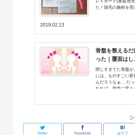
レイボーテ(家庭用
た！脱毛の施術を受
2019.02.13
骨盤を整えるだ
った｜覆面はしこ
閉じすぎてた骨盤が
には、ものすごい変
んだろうなぁ… だ
れれば、簡単に変え
よ！チカラを抜いた状
シ
Twitter
Facebook
はてブ