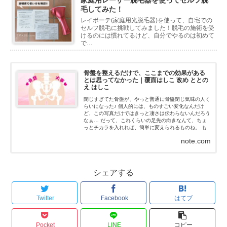
毛してみた！
レイボーテ(家庭用光脱毛器)を使って、自宅での
セルフ脱毛に挑戦してみました！脱毛の施術を受
けるのには慣れてるけど、自分でやるのは初めて
で…
骨盤を整えるだけで、ここまでの効果がある
とは思ってなかった｜覆面はしこ 改め ととの
え はしこ
閉じすぎてた骨盤が、やっと普通に骨盤閉じ気味の人く
らいになった♪ 個人的には、ものすごい変化なんだけ
ど、この写真だけではきっと凄さは伝わらないんだろう
なぁ… だって、これくらいの足先の向きなんて、ちょ
っとチカラを入れれば、簡単に変えられるものね。 も
ちろん、私はチカラなんて入れてないよ！チカラを抜い
note.com
た状態だよ...
シェアする
Twitter
Facebook
はてブ
Pocket
LINE
コピー