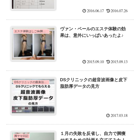
2016.06.17
2016.07.26
ヴァン・ベールのエステ体験の効
エステ体験はしごde脚痩せダイエット！
果は、意外にいっぱいあったよ♪
2015.09.10
2015.09.13
DSクリニックの超音波画像と皮下
DSクリニックの痩身治療体験に行ってみた口コミ体験談
脂肪厚データの見方
2017.03.18
１月の失敗を反省し、自力で脚痩
脚ヤセ日記
せするための計画を立ててみた！