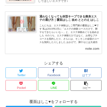
してほしいエステです♪
通わなくなっても体型キープできる痩身エス
テの選び方｜覆面はしこ 改め ととのえ はしこ
こんにちは、エステ体験はしご専門家の覆面はしこ❤で
す 私は2015年2月に「エステの体験コースだけで、脚
ヤセできたらいいな～」と、エステ体験めぐりを始めま
した そのうち、エステ体験だけではなく、お得なプチ
コースを契約したり、さらには、そこそこの金額のコー
スを契約したりしました おかげで、脚ヤセには大成功
(≧∇≦)ノ...
note.com
シェアする
Twitter
Facebook
はてブ
Pocket
LINE
コピー
覆面はしこ♥をフォローする