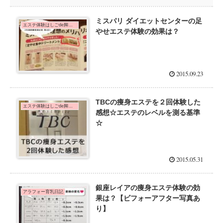
ミスパリ ダイエットセンターの足
エステ体験はしごde脚痩せダイエット！
やせエステ体験の効果は？
2015.09.23
TBCの痩身エステを２回体験した
エステ体験はしごde脚痩せダイエット！
感想☆エステのレベルを測る基準
☆
2015.05.31
銀座レイアの痩身エステ体験の効
アラフォー育乳日記
果は？【ビフォーアフター写真あ
り】