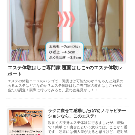
エステ体験はしご専門家 覆面はしこ♥のエステ体験レ
ポート
エステの体験コースのハシゴで、脚痩せは可能なのか？ちゃんと効果の
あるエステはどこなのか？エステ体験はしご専門家の覆面はしこ♥が体
当たり調査！実際に行ってみると、思わぬ発見がっ！！
ラクに痩せて感動した(≧∇≦)ノキャビテー
ションなら、このエステ♪
数多くの痩身エステ体験に行きましたが、即効
で！簡単に！痩せたという意味では、ここが１番
です！効果には個人差があると思うけど、絶対試