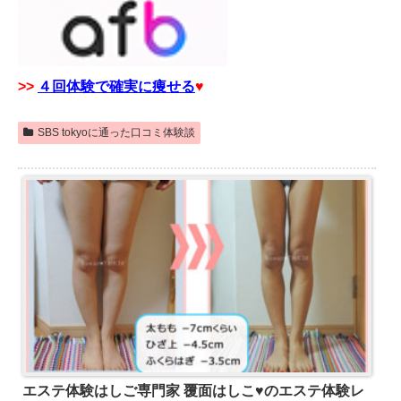
>>
４回体験で確実に痩せる
♥
SBS tokyoに通った口コミ体験談
エステ体験はしご専門家 覆面はしこ♥のエステ体験レ