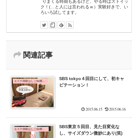
りまくる時期もあるけど、やる時はストイッ
ク！(…と人には言われるｗ）実験好きで、い
ろいろ試してます。
関連記事
SBS tokyo４回目にして、初キャ
エステ体験はしごde脚痩せダイエット！
ビテーション！
2015.06.15
2015.06.16
SBS東京５回目、見た目変化な
エステ体験はしごde脚痩せダイエット！
し、サイズダウン微妙にあり(笑)