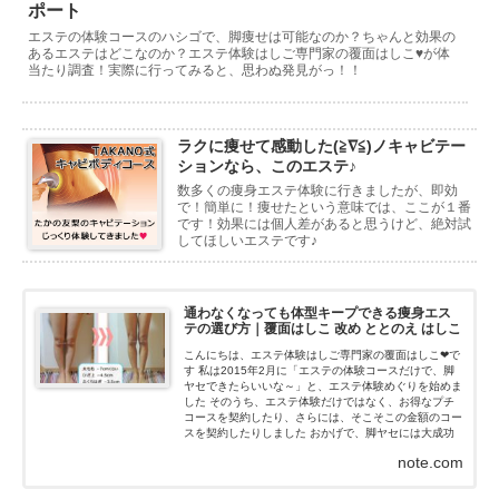
ポート
エステの体験コースのハシゴで、脚痩せは可能なのか？ちゃんと効果の
あるエステはどこなのか？エステ体験はしご専門家の覆面はしこ♥が体
当たり調査！実際に行ってみると、思わぬ発見がっ！！
ラクに痩せて感動した(≧∇≦)ノキャビテー
ションなら、このエステ♪
数多くの痩身エステ体験に行きましたが、即効
で！簡単に！痩せたという意味では、ここが１番
です！効果には個人差があると思うけど、絶対試
してほしいエステです♪
通わなくなっても体型キープできる痩身エス
テの選び方｜覆面はしこ 改め ととのえ はしこ
こんにちは、エステ体験はしご専門家の覆面はしこ❤で
す 私は2015年2月に「エステの体験コースだけで、脚
ヤセできたらいいな～」と、エステ体験めぐりを始めま
した そのうち、エステ体験だけではなく、お得なプチ
コースを契約したり、さらには、そこそこの金額のコー
スを契約したりしました おかげで、脚ヤセには大成功
(≧∇≦)ノ...
note.com