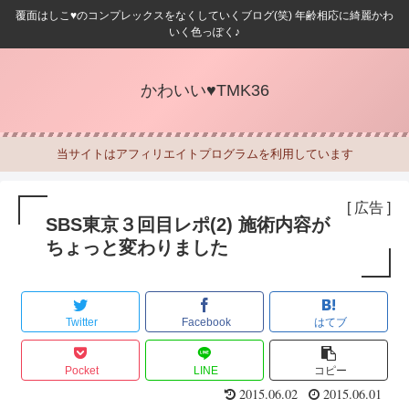
覆面はしこ♥のコンプレックスをなくしていくブログ(笑) 年齢相応に綺麗かわ
いく色っぽく♪
かわいい♥TMK36
当サイトはアフィリエイトプログラムを利用しています
[ 広告 ]
SBS東京３回目レポ(2) 施術内容が
ちょっと変わりました
Twitter
Facebook
はてブ
Pocket
LINE
コピー
2015.06.02
2015.06.01