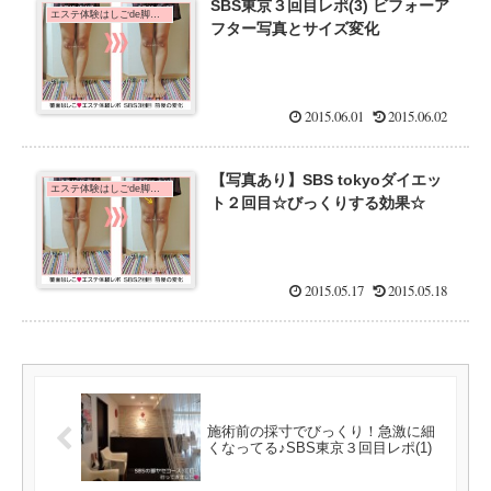
SBS東京３回目レポ(3) ビフォーア
エステ体験はしごde脚痩せダイエット！
フター写真とサイズ変化
2015.06.01
2015.06.02
【写真あり】SBS tokyoダイエッ
エステ体験はしごde脚痩せダイエット！
ト２回目☆びっくりする効果☆
2015.05.17
2015.05.18
施術前の採寸でびっくり！急激に細
くなってる♪SBS東京３回目レポ(1)