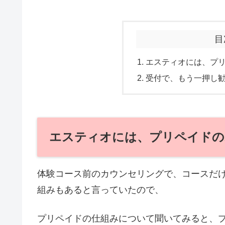
目
エスティオには、プ
受付で、もう一押し勧
エスティオには、プリペイドの
体験コース前のカウンセリングで、コースだ
組みもあると言っていたので、
プリペイドの仕組みについて聞いてみると、