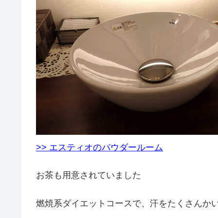
>> エスティオのパウダールーム
お茶も用意されていました
燃焼系ダイエットコースで、汗をたくさんかい