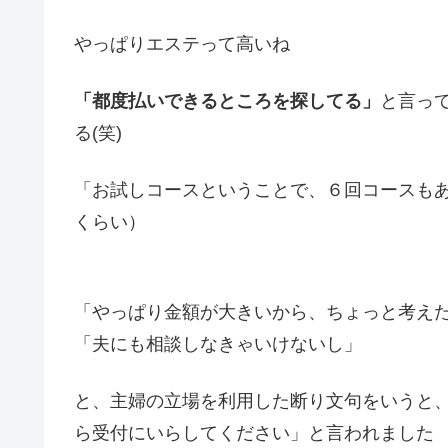
やっぱりエステって高いね
「都度払いできるところを探してる」
と言っ
る(笑)
「お試しコースということで、６回コースもあ
くらい）
「やっぱり金額が大きいから、ちょっと考え
「夫にも相談しなきゃいけないし」
と、主婦の立場を利用した断り文句をいうと
ら受付にいらしてください」と言われました