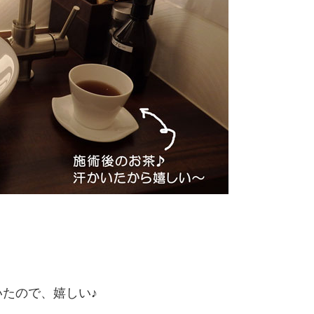
たので、嬉しい♪