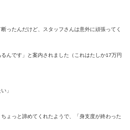
て断ったんだけど、スタッフさんは意外に頑張ってく
るんです」と案内されました（これはたしか17万円
たい」
、ちょっと諦めてくれたようで、「身支度が終わった