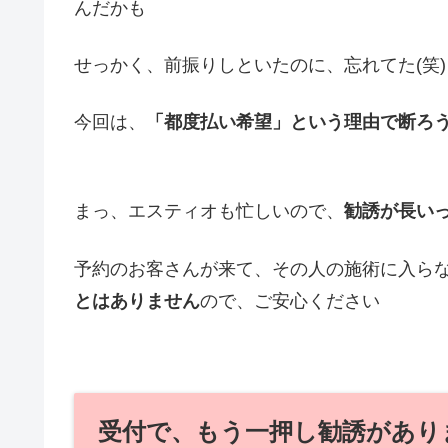
んだかも
せっかく、前振りしといたのに、忘れてた(笑)
今回は、
「都度払い希望」という理由で断ろ
まっ、エスティオも忙しいので、
勧誘が長いっ
予約のお客さんが来て、その人の施術に入ら
とはありません
ので、ご安心ください
受付で、もう一押し勧誘がありま