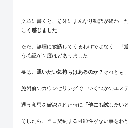
文章に書くと、意外にすんなり勧誘が終わっ
こく感じました
ただ、無理に勧誘してくるわけではなく、
「
う確認が２度ほどありました
要は、
通いたい気持ちはあるのか？
それとも
施術前のカウンセリングで「いくつかのエス
通う意思を確認された時に
「他にも試したい
そしたら、当日契約する可能性がない事をわ