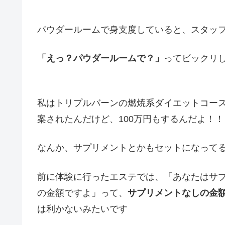
パウダールームで身支度していると、スタッ
「えっ？パウダールームで？」
ってビックリしま
私はトリプルバーンの燃焼系ダイエットコース
案されたんだけど、100万円もするんだよ！！
なんか、サプリメントとかもセットになって
前に体験に行ったエステでは、「あなたはサ
の金額ですよ」って、
サプリメントなしの金
は利かないみたいです