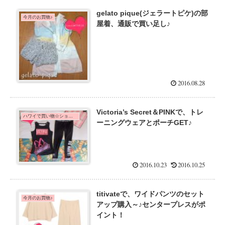
gelato pique(ジェラートピケ)の部
今月のお買物♪
屋着、通販で買い足し♪
2016.08.28
Victoria’s Secret＆PINKで、トレ
ハワイで買い物☆ショッピング
ーニングウェアとポーチGET♪
2016.10.23
2016.10.25
titivateで、ワイドパンツのセット
今月のお買物♪
アップ購入～♪センタープレスがポ
イント！