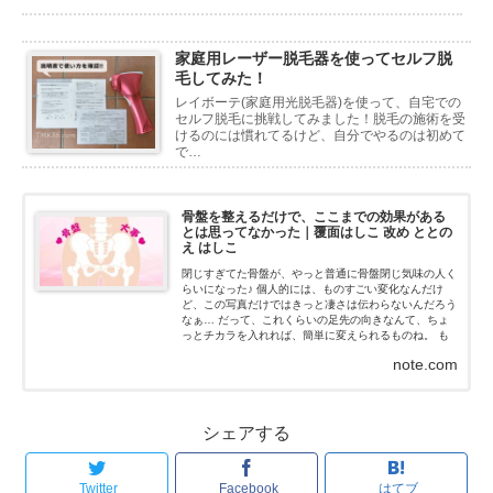
家庭用レーザー脱毛器を使ってセルフ脱
毛してみた！
レイボーテ(家庭用光脱毛器)を使って、自宅での
セルフ脱毛に挑戦してみました！脱毛の施術を受
けるのには慣れてるけど、自分でやるのは初めて
で…
骨盤を整えるだけで、ここまでの効果がある
とは思ってなかった｜覆面はしこ 改め ととの
え はしこ
閉じすぎてた骨盤が、やっと普通に骨盤閉じ気味の人く
らいになった♪ 個人的には、ものすごい変化なんだけ
ど、この写真だけではきっと凄さは伝わらないんだろう
なぁ… だって、これくらいの足先の向きなんて、ちょ
っとチカラを入れれば、簡単に変えられるものね。 も
ちろん、私はチカラなんて入れてないよ！チカラを抜い
note.com
た状態だよ...
シェアする
Twitter
Facebook
はてブ