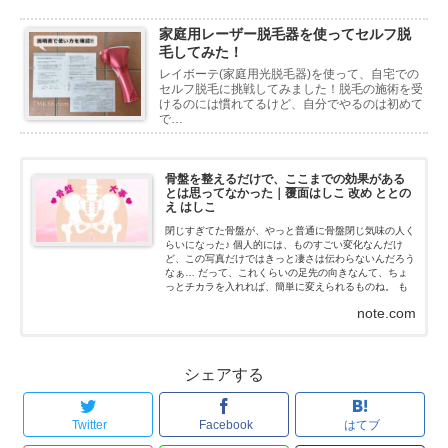
家庭用レーザー脱毛器を使ってセルフ脱
毛してみた！
レイボーテ(家庭用光脱毛器)を使って、自宅での
セルフ脱毛に挑戦してみました！脱毛の施術を受
けるのには慣れてるけど、自分でやるのは初めて
で…
骨盤を整えるだけで、ここまでの効果がある
とは思ってなかった｜覆面はしこ 改め ととの
え はしこ
閉じすぎてた骨盤が、やっと普通に骨盤閉じ気味の人く
らいになった♪ 個人的には、ものすごい変化なんだけ
ど、この写真だけではきっと凄さは伝わらないんだろう
なぁ… だって、これくらいの足先の向きなんて、ちょ
っとチカラを入れれば、簡単に変えられるものね。 も
ちろん、私はチカラなんて入れてないよ！チカラを抜い
note.com
た状態だよ...
シェアする
Twitter
Facebook
はてブ