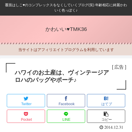
覆面はしこ♥のコンプレックスをなくしていくブログ(笑) 年齢相応に綺麗かわ
いく色っぽく♪
かわいい♥TMK36
当サイトはアフィリエイトプログラムを利用しています
[ 広告 ]
ハワイのお土産は、ヴィンテージア
ロハのバッグやポーチ♪
Twitter
Facebook
はてブ
Pocket
LINE
コピー
2014.12.31