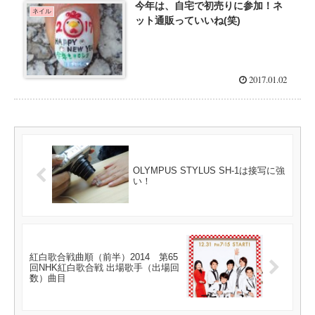
今年は、自宅で初売りに参加！ネ
ネイル
ット通販っていいね(笑)
2017.01.02
OLYMPUS STYLUS SH-1は接写に強
い！
紅白歌合戦曲順（前半）2014 第65
回NHK紅白歌合戦 出場歌手（出場回
数）曲目