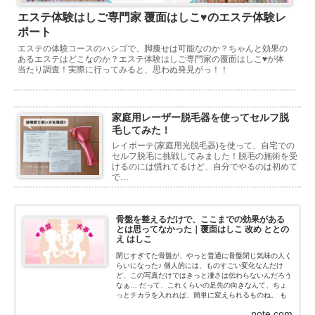
エステ体験はしご専門家 覆面はしこ♥のエステ体験レ
ポート
エステの体験コースのハシゴで、脚痩せは可能なのか？ちゃんと効果の
あるエステはどこなのか？エステ体験はしご専門家の覆面はしこ♥が体
当たり調査！実際に行ってみると、思わぬ発見がっ！！
家庭用レーザー脱毛器を使ってセルフ脱
毛してみた！
レイボーテ(家庭用光脱毛器)を使って、自宅での
セルフ脱毛に挑戦してみました！脱毛の施術を受
けるのには慣れてるけど、自分でやるのは初めて
で…
骨盤を整えるだけで、ここまでの効果がある
とは思ってなかった｜覆面はしこ 改め ととの
え はしこ
閉じすぎてた骨盤が、やっと普通に骨盤閉じ気味の人く
らいになった♪ 個人的には、ものすごい変化なんだけ
ど、この写真だけではきっと凄さは伝わらないんだろう
なぁ… だって、これくらいの足先の向きなんて、ちょ
っとチカラを入れれば、簡単に変えられるものね。 も
ちろん、私はチカラなんて入れてないよ！チカラを抜い
note.com
た状態だよ...