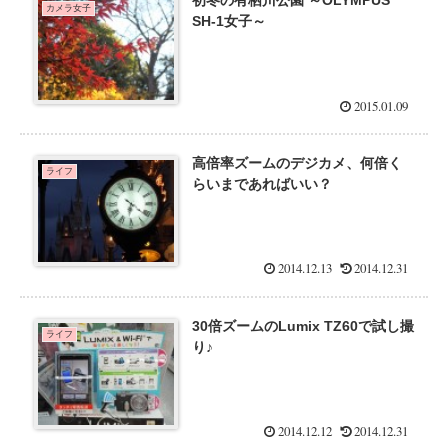
初冬の有栖川公園 ～OLYMPUS
カメラ女子
SH-1女子～
2015.01.09
高倍率ズームのデジカメ、何倍く
ライフ
らいまであればいい？
2014.12.13
2014.12.31
30倍ズームのLumix TZ60で試し撮
ライフ
り♪
2014.12.12
2014.12.31