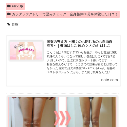
PickUp
カラダファクトリーで歪みチェック！全身整体60分を体験した口コミ
骨盤
骨盤の整え方 ～開くのも閉じるのも自由自
在?!～｜覆面はしこ 改め ととのえ はしこ
こんにちは！閉じすぎていた骨盤が、やっと普通に閉じ
気味の人くらいになって嬉しい覆面はしこ♥です(≧∇≦)
ノ 嬉しいので、記念に骨盤レポート書いてます♪ →
骨盤を整えるだけで、ここまでの効果があるとは思って
なかった 左右の足先の角度60～90°くらいが、骨盤の
ベストポジション だから、まだ閉じ気味なんだけ
ど、...
note.com