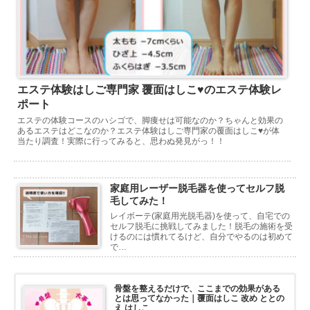
エステ体験はしご専門家 覆面はしこ♥のエステ体験レ
ポート
エステの体験コースのハシゴで、脚痩せは可能なのか？ちゃんと効果の
あるエステはどこなのか？エステ体験はしご専門家の覆面はしこ♥が体
当たり調査！実際に行ってみると、思わぬ発見がっ！！
家庭用レーザー脱毛器を使ってセルフ脱
毛してみた！
レイボーテ(家庭用光脱毛器)を使って、自宅での
セルフ脱毛に挑戦してみました！脱毛の施術を受
けるのには慣れてるけど、自分でやるのは初めて
で…
骨盤を整えるだけで、ここまでの効果がある
とは思ってなかった｜覆面はしこ 改め ととの
え はしこ