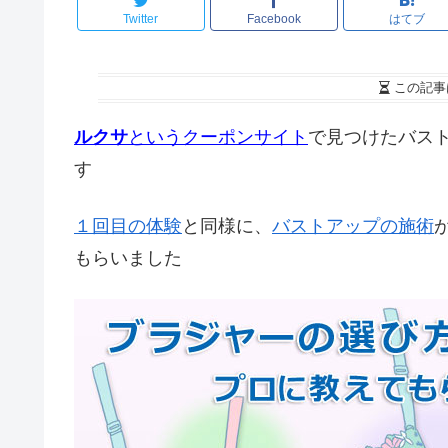
Twitter
Facebook
はてブ
この記事
ルクサ
というクーポンサイト
で見つけたバス
す
１回目の体験
と同様に、
バストアップの施術
もらいました