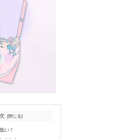
次
低い！