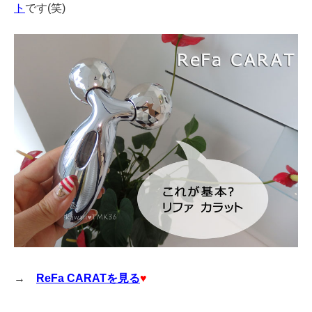
ト
です(笑)
→
ReFa CARATを見る
♥