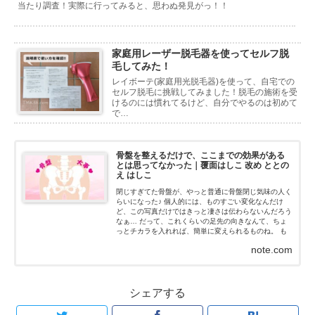
当たり調査！実際に行ってみると、思わぬ発見がっ！！
家庭用レーザー脱毛器を使ってセルフ脱
毛してみた！
レイボーテ(家庭用光脱毛器)を使って、自宅での
セルフ脱毛に挑戦してみました！脱毛の施術を受
けるのには慣れてるけど、自分でやるのは初めて
で…
骨盤を整えるだけで、ここまでの効果がある
とは思ってなかった｜覆面はしこ 改め ととの
え はしこ
閉じすぎてた骨盤が、やっと普通に骨盤閉じ気味の人く
らいになった♪ 個人的には、ものすごい変化なんだけ
ど、この写真だけではきっと凄さは伝わらないんだろう
なぁ… だって、これくらいの足先の向きなんて、ちょ
っとチカラを入れれば、簡単に変えられるものね。 も
ちろん、私はチカラなんて入れてないよ！チカラを抜い
note.com
た状態だよ...
シェアする