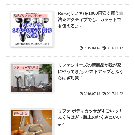
ReFa(リファ)を1000円安く買う方
ReFa(リファ)の脚やせ効果を口コミ！
法☆アクティブでも、カラットで
も使えるよ♪
2015.09.16
2016.11.12
リファシリーズの新商品が我が家
アラフォー育乳日記
にやってきた♪バストアップとふく
らはぎ対策！
2016.07.18
2017.11.22
リファ ボディカッサがすごいっ！
脚ヤセ日記
ふくらはぎ・膝上のむくみにいい
よ♪