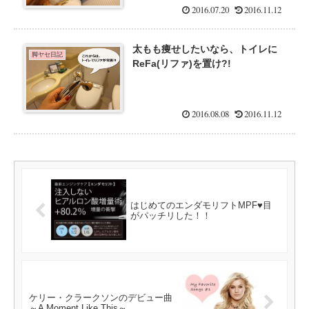
2016.07.20
2016.11.12
太もも痩せしたいなら、トイレに
脚ヤセ日記
ReFa(リファ)を置け?!
2016.08.08
2016.11.12
はじめてのエンダモリフトMPF♥目
がパッチリした！！
ケリー・クラークソンのデビュー曲
～A Moment Like This～