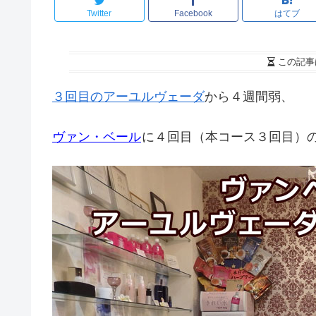
Twitter
Facebook
はてブ
この記事
３回目のアーユルヴェーダ
から４週間弱、
ヴァン・ベール
に４回目（本コース３回目）