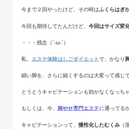
今まで２回やったけど、その時は
ふくらはぎ
今回も期待してたんだけど、
今回はサイズ変
・・・残念（´-ω-`）
私、
エステ体験はしごダイエット
で、かなり
細い脚を、さらに細くするのは大変って感じ
とうとうキャビテーションも効かなくなっち
もしくは、今、
脚やせ専門エステ
に通ってる
キャビテーションって、
慢性化したむくみ
（