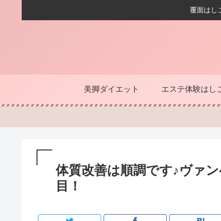
覆面はし
美脚ダイエット
エステ体験はし
体質改善は順調です♪ヴァ
目！