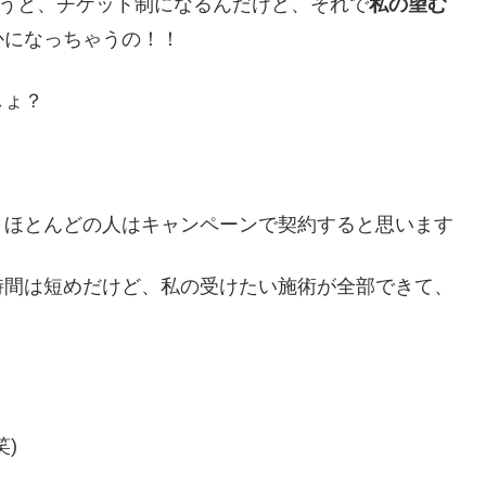
と思うと、チケット制になるんだけど、それで
私の望む
かになっちゃうの！！
しょ？
、ほとんどの人はキャンペーンで契約すると思います
時間は短めだけど、私の受けたい施術が全部できて、
笑)