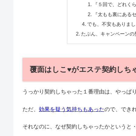
『５回で、どれく
『太もも裏にある
でも、不安もありまし
たぶん、キャンペーンの
覆面はしこ♥がエステ契約しち
うっかり契約しちゃった１番理由は、やっぱ
ただ、
効果を疑う気持ちもあった
ので、でき
それなのに、なぜ契約しちゃったかというと