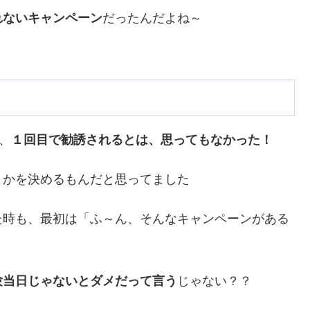
れないキャンペーン
だったんだよね～
ら、
１回目で勧誘されるとは、思ってもなかった！
うかを決めるもんだと思ってました
た時も、最初は「ふ～ん、そんなキャンペーンがある
験当日じゃないとダメだって言う
じゃない？？