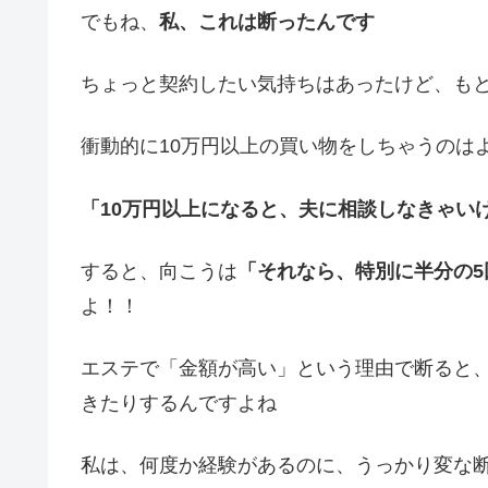
でもね、
私、これは断ったんです
ちょっと契約したい気持ちはあったけど、も
衝動的に10万円以上の買い物をしちゃうのは
「10万円以上になると、夫に相談しなきゃい
すると、向こうは
「それなら、特別に半分の5
よ！！
エステで「金額が高い」という理由で断ると
きたりするんですよね
私は、何度か経験があるのに、うっかり変な断り方