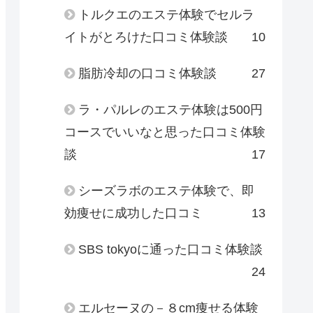
トルクエのエステ体験でセルラ
イトがとろけた口コミ体験談
10
脂肪冷却の口コミ体験談
27
ラ・パルレのエステ体験は500円
コースでいいなと思った口コミ体験
談
17
シーズラボのエステ体験で、即
効痩せに成功した口コミ
13
SBS tokyoに通った口コミ体験談
24
エルセーヌの－８cm痩せる体験