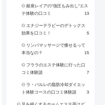
銀座レイアの“強圧もみ出し”エス
テ体験の口コミ
13
エナジーテラピーのデトックス
効果を口コミ！
5
リンパマッサージで痩せるって
本当なの？
15
フララのエステ体験に行った口
コミ体験談
7
ラ・パルレの脂肪冷却ダイエッ
ト体験コースの口コミ体験談
3
足を細くするホームエステ器はど