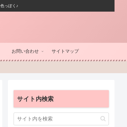
色っぽく♪
お問い合わせ
サイトマップ
サイト内検索