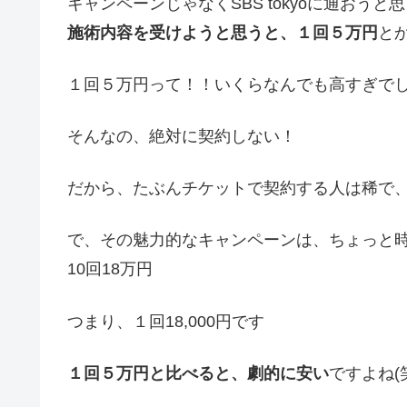
キャンペーンじゃなくSBS tokyoに通おう
施術内容を受けようと思うと、１回５万円
と
１回５万円って！！いくらなんでも高すぎで
そんなの、絶対に契約しない！
だから、たぶんチケットで契約する人は稀で
で、その魅力的なキャンペーンは、ちょっと
10回18万円
つまり、１回18,000円です
１回５万円と比べると、劇的に安い
ですよね(