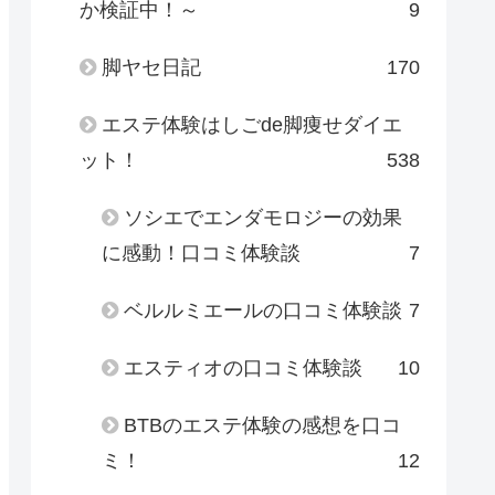
か検証中！～
9
脚ヤセ日記
170
エステ体験はしごde脚痩せダイエ
ット！
538
ソシエでエンダモロジーの効果
に感動！口コミ体験談
7
ベルルミエールの口コミ体験談
7
エスティオの口コミ体験談
10
BTBのエステ体験の感想を口コ
ミ！
12