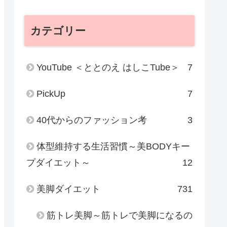
カテゴリー
YouTube ＜ととのえ はしこTube＞
7
PickUp
7
40代からのファッション考
3
体型維持する生活習慣～美BODYキー
プダイエット～
12
美脚ダイエット
731
筋トレ美脚～筋トレで美脚になるの