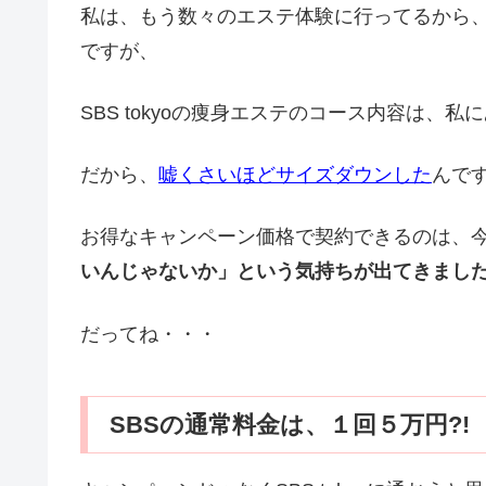
私は、もう数々のエステ体験に行ってるから
ですが、
SBS tokyoの痩身エステのコース内容は、
だから、
嘘くさいほどサイズダウンした
んで
お得なキャンペーン価格で契約できるのは、
いんじゃないか」という気持ちが出てきまし
だってね・・・
SBSの通常料金は、１回５万円?!