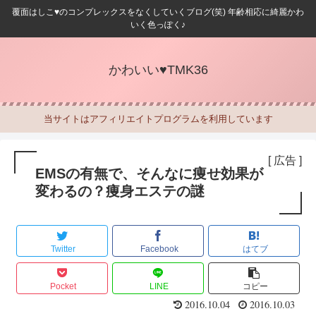
覆面はしこ♥のコンプレックスをなくしていくブログ(笑) 年齢相応に綺麗かわ
いく色っぽく♪
かわいい♥TMK36
当サイトはアフィリエイトプログラムを利用しています
[ 広告 ]
EMSの有無で、そんなに痩せ効果が
変わるの？痩身エステの謎
Twitter
Facebook
はてブ
Pocket
LINE
コピー
2016.10.04
2016.10.03