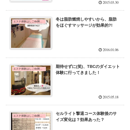
2015.03.30
冬は脂肪燃焼しやすいから、脂肪
エステ体験はしごde脚痩せダイエット！
をほぐすマッサージが効果的?!
2016.01.06
期待せずに(笑)、TBCのダイエット
エステ体験はしごde脚痩せダイエット！
体験に行ってきました！
2015.05.18
セルライト撃退コース体験後のサ
エステ体験はしごde脚痩せダイエット！
イズ変化は？効果あった？