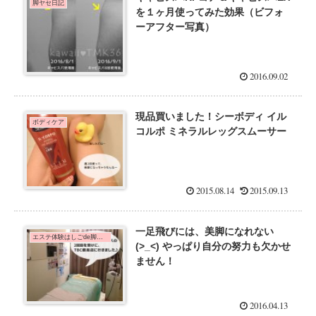
脚ヤセ日記
を１ヶ月使ってみた効果（ビフォ
ーアフター写真）
2016.09.02
現品買いました！シーボディ イル
ボディケア
コルポ ミネラルレッグスムーサー
2015.08.14
2015.09.13
一足飛びには、美脚になれない
エステ体験はしごde脚痩せダイエット！
(>_<) やっぱり自分の努力も欠かせ
ません！
2016.04.13