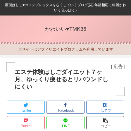
覆面はしこ♥のコンプレックスをなくしていくブログ(笑) 年齢相応に綺麗かわ
いく色っぽく♪
かわいい♥TMK36
当サイトはアフィリエイトプログラムを利用しています
[ 広告 ]
エステ体験はしごダイエット７ヶ
月、ゆっくり痩せるとリバウンドし
にくい
Twitter
Facebook
はてブ
Pocket
LINE
コピー