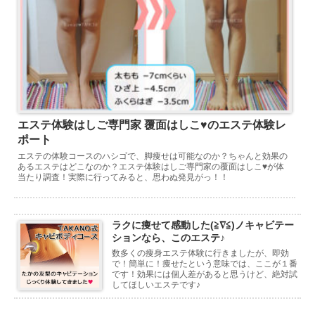
エステ体験はしご専門家 覆面はしこ♥のエステ体験レ
ポート
エステの体験コースのハシゴで、脚痩せは可能なのか？ちゃんと効果の
あるエステはどこなのか？エステ体験はしご専門家の覆面はしこ♥が体
当たり調査！実際に行ってみると、思わぬ発見がっ！！
ラクに痩せて感動した(≧∇≦)ノキャビテー
ションなら、このエステ♪
数多くの痩身エステ体験に行きましたが、即効
で！簡単に！痩せたという意味では、ここが１番
です！効果には個人差があると思うけど、絶対試
してほしいエステです♪