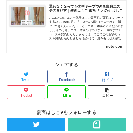
通わなくなっても体型キープできる痩身エス
テの選び方｜覆面はしこ 改め ととのえ はしこ
こんにちは、エステ体験はしご専門家の覆面はしこ❤で
す 私は2015年2月に「エステの体験コースだけで、脚
ヤセできたらいいな～」と、エステ体験めぐりを始めま
した そのうち、エステ体験だけではなく、お得なプチ
コースを契約したり、さらには、そこそこの金額のコー
スを契約したりしました おかげで、脚ヤセには大成功
(≧∇≦)ノ...
note.com
シェアする
Twitter
Facebook
はてブ
Pocket
LINE
コピー
覆面はしこ♥をフォローする