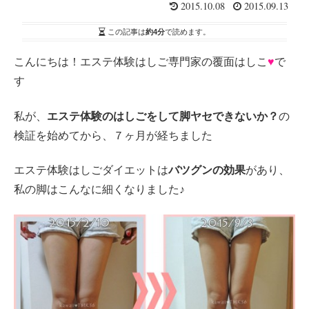
2015.10.08
2015.09.13
この記事は
約4分
で読めます。
こんにちは！エステ体験はしご専門家の覆面はしこ
♥
で
す
私が、
エステ体験のはしごをして脚ヤセできないか？
の
検証を始めてから、７ヶ月が経ちました
エステ体験はしごダイエットは
バツグンの効果
があり、
私の脚はこんなに細くなりました♪