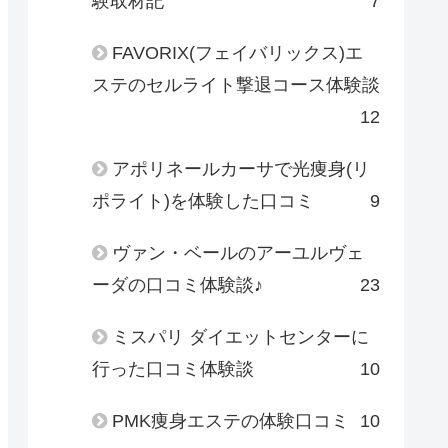
験取材記
7
FAVORIX(フェイバリックス)エ
ステのセルライト撃退コース体験談
12
アポリネールカーサで光痩身(リ
ポライト)を体験した口コミ
9
ヴァン・ベールのアーユルヴェ
ーダの口コミ体験談♪
23
ミスパリ ダイエットセンターに
行った口コミ体験談
10
PMK痩身エステの体験口コミ
10