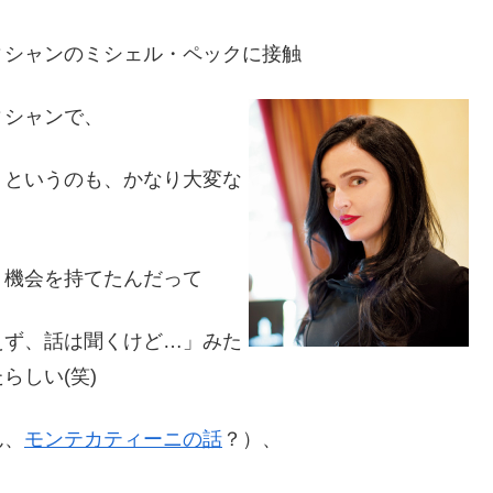
ィシャンのミシェル・ペックに接触
ィシャンで、
うというのも、かなり大変な
う機会を持てたんだって
えず、話は聞くけど…」みた
らしい(笑)
ん、
モンテカティーニの話
？）、