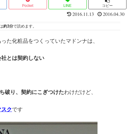
Pocket
LINE
コピー
2016.11.13
2016.04.30
は
約3分
で読めます。
あった化粧品をつくっていたマドンナは、
会社とは契約しない
ち破り、契約にこぎつけた
わけだけど、
マスク
です