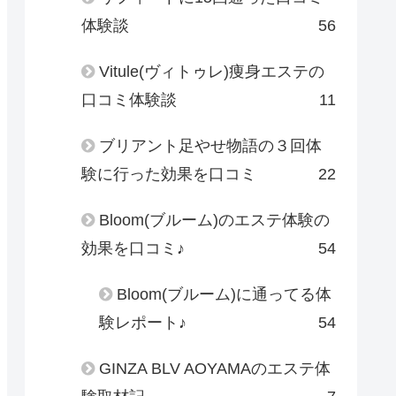
体験談
56
Vitule(ヴィトゥレ)痩身エステの
口コミ体験談
11
ブリアント足やせ物語の３回体
験に行った効果を口コミ
22
Bloom(ブルーム)のエステ体験の
効果を口コミ♪
54
Bloom(ブルーム)に通ってる体
験レポート♪
54
GINZA BLV AOYAMAのエステ体