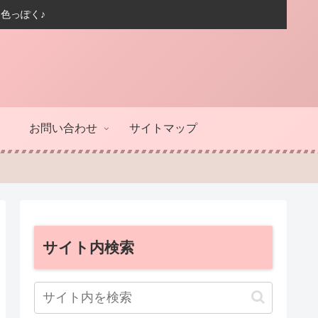
色っぽく♪
お問い合わせ
サイトマップ
サイト内検索