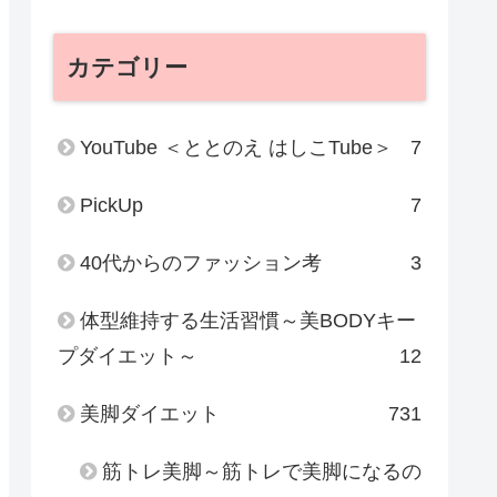
カテゴリー
YouTube ＜ととのえ はしこTube＞
7
PickUp
7
40代からのファッション考
3
体型維持する生活習慣～美BODYキー
プダイエット～
12
美脚ダイエット
731
筋トレ美脚～筋トレで美脚になるの