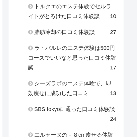
トルクエのエステ体験でセルラ
イトがとろけた口コミ体験談
10
脂肪冷却の口コミ体験談
27
ラ・パルレのエステ体験は500円
コースでいいなと思った口コミ体験
談
17
シーズラボのエステ体験で、即
効痩せに成功した口コミ
13
SBS tokyoに通った口コミ体験談
24
エルセーヌの－８cm痩せる体験