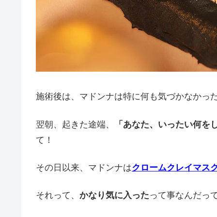
施術後は、マドンナは特に何も気づかなかっ
翌朝、起きた途端、
「あなた、いったい何をし
て！
その日以来、マドンナは
クロームクレイマス
それって、
かなり気に入った
って事なんだっ