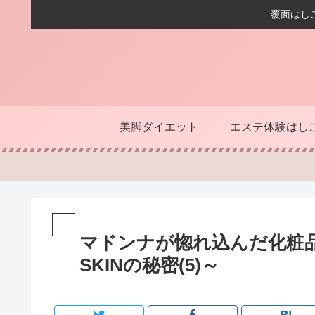
覆面はし
美脚ダイエット
エステ体験はし
マドンナが惚れ込んだ化粧品
SKINの秘密(5)～