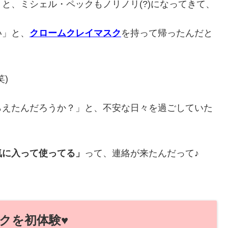
と、ミシェル・ペックもノリノリ(?)になってきて、
い」と、
クロームクレイマスク
を持って帰ったんだと
)
らえたんだろうか？」と、不安な日々を過ごしていた
気に入って使ってる」
って、連絡が来たんだって♪
クを初体験♥