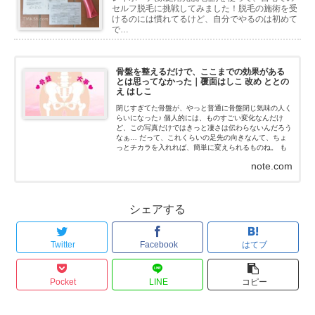
セルフ脱毛に挑戦してみました！脱毛の施術を受
けるのには慣れてるけど、自分でやるのは初めて
で…
骨盤を整えるだけで、ここまでの効果がある
とは思ってなかった｜覆面はしこ 改め ととの
え はしこ
閉じすぎてた骨盤が、やっと普通に骨盤閉じ気味の人く
らいになった♪ 個人的には、ものすごい変化なんだけ
ど、この写真だけではきっと凄さは伝わらないんだろう
なぁ… だって、これくらいの足先の向きなんて、ちょ
っとチカラを入れれば、簡単に変えられるものね。 も
ちろん、私はチカラなんて入れてないよ！チカラを抜い
note.com
た状態だよ...
シェアする
Twitter
Facebook
はてブ
Pocket
LINE
コピー