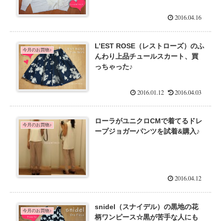
2016.04.16
L’EST ROSE（レストローズ）のふ
今月のお買物♪
んわり上品チュールスカート、買
っちゃった♪
2016.01.12
2016.04.03
ローラがユニクロCMで着てるドレ
今月のお買物♪
ープジョガーパンツを試着&購入♪
2016.04.12
snidel（スナイデル）の黒地の花
今月のお買物♪
柄ワンピース☆黒が苦手な人にも