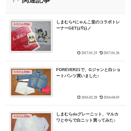
しまむら×にゃんこ堂のコラボトレ
今月のお買物♪
ーナーGET(≧∇≦)ノ
2017.01.25
2017.01.26
FOREVER21で、Gジャンと白ショ
今月のお買物♪
ートパンツ買いました♪
2016.02.28
2016.04.03
しまむらdeグレーニット、マルカ
今月のお買物♪
ワとやらで白ニット買ってみた♪