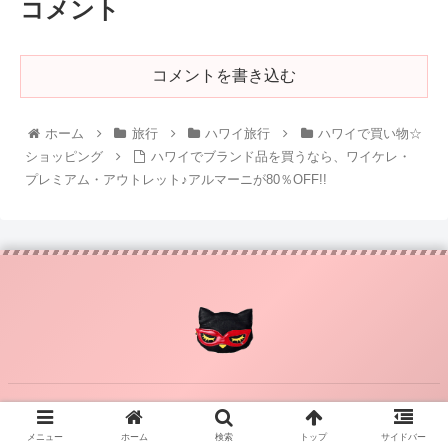
コメント
コメントを書き込む
ホーム
旅行
ハワイ旅行
ハワイで買い物☆
ショッピング
ハワイでブランド品を買うなら、ワイケレ・
プレミアム・アウトレット♪アルマーニが80％OFF!!
© 2014-2026 かわいい♥TMK36.
メニュー
ホーム
検索
トップ
サイドバー