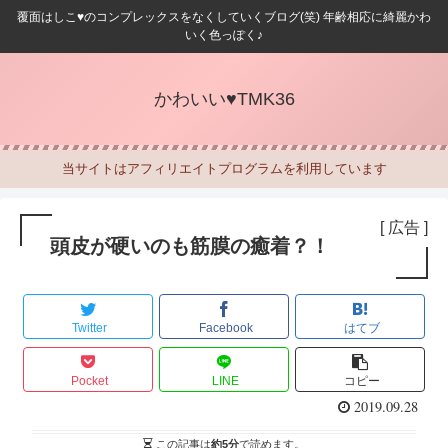
覆面はしこ♥のコンプレックスをなくしていくブログ(笑) 年齢相応に綺麗かわ
いく色っぽく♪
かわいい♥TMK36
当サイトはアフィリエイトプログラムを利用しています
[ 広告 ]
頭皮が硬いのも筋膜の癒着？！
Twitter
Facebook
はてブ
Pocket
LINE
コピー
2019.09.28
この記事は
約5分
で読めます。