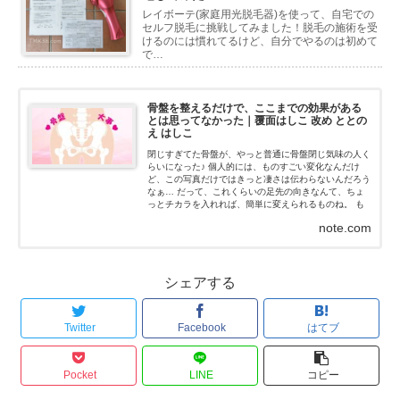
レイボーテ(家庭用光脱毛器)を使って、自宅での
セルフ脱毛に挑戦してみました！脱毛の施術を受
けるのには慣れてるけど、自分でやるのは初めて
で…
骨盤を整えるだけで、ここまでの効果がある
とは思ってなかった｜覆面はしこ 改め ととの
え はしこ
閉じすぎてた骨盤が、やっと普通に骨盤閉じ気味の人く
らいになった♪ 個人的には、ものすごい変化なんだけ
ど、この写真だけではきっと凄さは伝わらないんだろう
なぁ… だって、これくらいの足先の向きなんて、ちょ
っとチカラを入れれば、簡単に変えられるものね。 も
ちろん、私はチカラなんて入れてないよ！チカラを抜い
note.com
た状態だよ...
シェアする
Twitter
Facebook
はてブ
Pocket
LINE
コピー