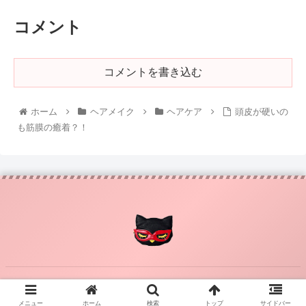
コメント
コメントを書き込む
ホーム
ヘアメイク
ヘアケア
頭皮が硬いの
も筋膜の癒着？！
© 2014-2026 かわいい♥TMK36.
メニュー
ホーム
検索
トップ
サイドバー