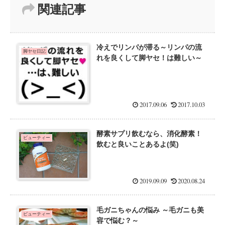
関連記事
冷えでリンパが滞る～リンパの流
脚ヤセ日記
れを良くして脚ヤセ！は難しい～
2017.09.06
2017.10.03
酵素サプリ飲むなら、消化酵素！
ビューティー
飲むと良いことあるよ(笑)
2019.09.09
2020.08.24
毛ガニちゃんの悩み ～毛ガニも美
ビューティー
容で悩む？～