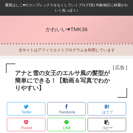
覆面はしこ♥のコンプレックスをなくしていくブログ(笑) 年齢相応に綺麗かわ
いく色っぽく♪
かわいい♥TMK36
当サイトはアフィリエイトプログラムを利用しています
[ 広告 ]
アナと雪の女王のエルサ風の髪型が
簡単にできる！【動画＆写真でわか
りやすい】
Twitter
Facebook
はてブ
Pocket
LINE
コピー