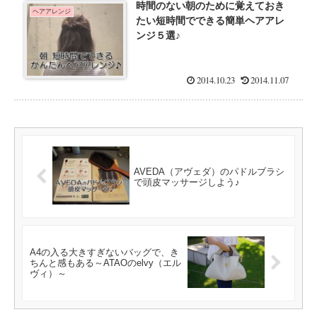
時間のない朝のために覚えておき
ヘアアレンジ
たい短時間でできる簡単ヘアアレ
ンジ５選♪
2014.10.23
2014.11.07
AVEDA（アヴェダ）のパドルブラシ
で頭皮マッサージしよう♪
A4の入る大きすぎないバッグで、き
ちんと感もある～ATAOのelvy（エル
ヴィ）～