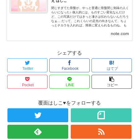
え はしこ
閉じすぎてた骨盤が、やっと普通に骨盤閉じ気味の人く
らいになった♪ 個人的には、ものすごい変化なんだけ
ど、この写真だけではきっと凄さは伝わらないんだろう
なぁ… だって、これくらいの足先の向きなんて、ちょ
っとチカラを入れれば、簡単に変えられるものね。 も
ちろん、私はチカラなんて入れてないよ！チカラを抜い
note.com
た状態だよ...
シェアする
Twitter
Facebook
はてブ
Pocket
LINE
コピー
覆面はしこ♥をフォローする