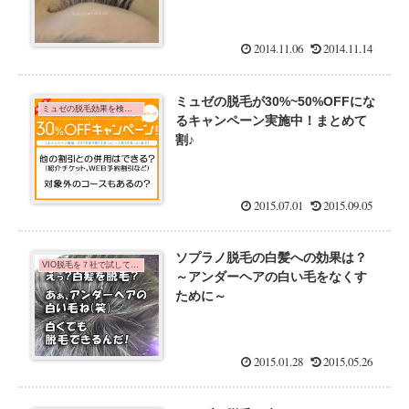
2014.11.06
2014.11.14
ミュゼの脱毛が30%~50%OFFにな
ミュゼの脱毛効果を検証中！口コミ体験談
るキャンペーン実施中！まとめて
割♪
2015.07.01
2015.09.05
ソプラノ脱毛の白髪への効果は？
VIO脱毛を７社で試してみた口コミ体験談
～アンダーヘアの白い毛をなくす
ために～
2015.01.28
2015.05.26