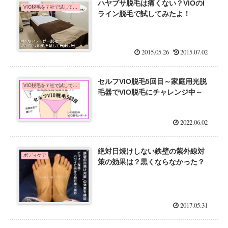
ハヤブサ脱毛は痛くない？VIOのI
VIO脱毛を７社で試してみた口コミ体験談
ライン脱毛で試してみたよ！
2015.05.26
2015.07.02
セルフVIO脱毛5回目～家庭用光脱
VIO脱毛を７社で試してみた口コミ体験談
毛器でVIO脱毛にチャレンジ中～
2022.06.02
絶対日焼けしない鉄壁の紫外線対
ボディケア
策の効果は？黒くならなかった？
2017.05.31