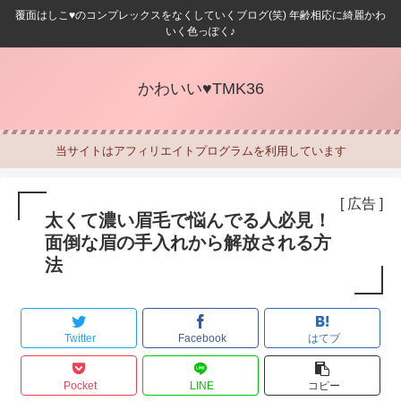
覆面はしこ♥のコンプレックスをなくしていくブログ(笑) 年齢相応に綺麗かわ
いく色っぽく♪
かわいい♥TMK36
当サイトはアフィリエイトプログラムを利用しています
[ 広告 ]
太くて濃い眉毛で悩んでる人必見！
面倒な眉の手入れから解放される方
法
Twitter
Facebook
はてブ
Pocket
LINE
コピー