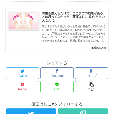
骨盤を整えるだけで、ここまでの効果がある
とは思ってなかった｜覆面はしこ 改め ととの
え はしこ
閉じすぎてた骨盤が、やっと普通に骨盤閉じ気味の人く
らいになった♪ 個人的には、ものすごい変化なんだけ
ど、この写真だけではきっと凄さは伝わらないんだろう
なぁ… だって、これくらいの足先の向きなんて、ちょ
っとチカラを入れれば、簡単に変えられるものね。 も
ちろん、私はチカラなんて入れてないよ！チカラを抜い
note.com
た状態だよ...
シェアする
Twitter
Facebook
はてブ
Pocket
LINE
コピー
覆面はしこ♥をフォローする