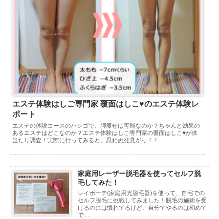
エステ体験はしご専門家 覆面はしこ♥のエステ体験レ
ポート
エステの体験コースのハシゴで、脚痩せは可能なのか？ちゃんと効果の
あるエステはどこなのか？エステ体験はしご専門家の覆面はしこ♥が体
当たり調査！実際に行ってみると、思わぬ発見がっ！！
家庭用レーザー脱毛器を使ってセルフ脱
毛してみた！
レイボーテ(家庭用光脱毛器)を使って、自宅での
セルフ脱毛に挑戦してみました！脱毛の施術を受
けるのには慣れてるけど、自分でやるのは初めて
で…