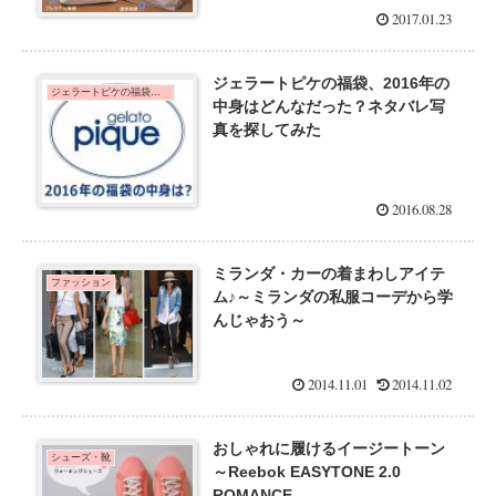
2017.01.23
ジェラートピケの福袋、2016年の
ジェラートピケの福袋を通販で予約するために
中身はどんなだった？ネタバレ写
真を探してみた
2016.08.28
ミランダ・カーの着まわしアイテ
ファッション
ム♪～ミランダの私服コーデから学
んじゃおう～
2014.11.01
2014.11.02
おしゃれに履けるイージートーン
シューズ・靴
～Reebok EASYTONE 2.0
ROMANCE