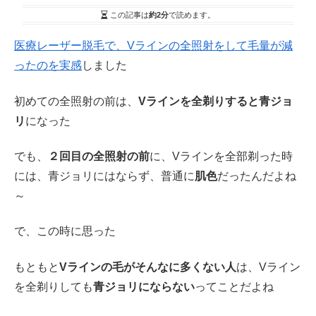
この記事は
約2分
で読めます。
医療レーザー脱毛で、Vラインの全照射をして毛量が減
ったのを実感
しました
初めての全照射の前は、
Vラインを全剃りすると青ジョ
リ
になった
でも、
２回目の全照射の前
に、Vラインを全部剃った時
には、青ジョリにはならず、普通に
肌色
だったんだよね
～
で、この時に思った
もともと
Vラインの毛がそんなに多くない人
は、Vライン
を全剃りしても
青ジョリにならない
ってことだよね