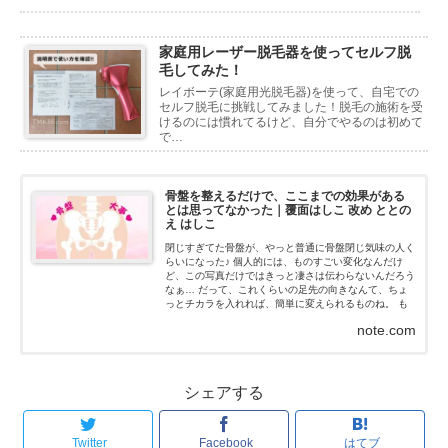
家庭用レーザー脱毛器を使ってセルフ脱
毛してみた！
レイボーテ(家庭用光脱毛器)を使って、自宅での
セルフ脱毛に挑戦してみました！脱毛の施術を受
けるのには慣れてるけど、自分でやるのは初めて
で…
骨盤を整えるだけで、ここまでの効果がある
とは思ってなかった｜覆面はしこ 改め ととの
え はしこ
閉じすぎてた骨盤が、やっと普通に骨盤閉じ気味の人く
らいになった♪ 個人的には、ものすごい変化なんだけ
ど、この写真だけではきっと凄さは伝わらないんだろう
なぁ… だって、これくらいの足先の向きなんて、ちょ
っとチカラを入れれば、簡単に変えられるものね。 も
ちろん、私はチカラなんて入れてないよ！チカラを抜い
note.com
た状態だよ...
シェアする
Twitter
Facebook
はてブ