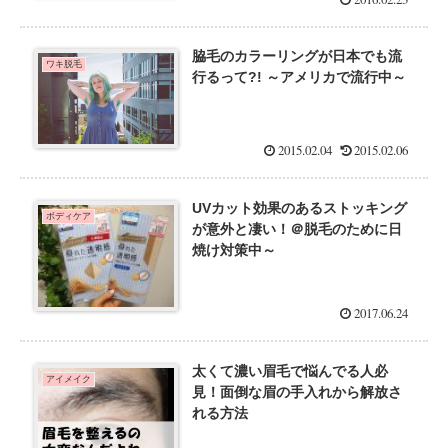
脇毛のカラーリングが日本でも流
ワキ脱毛
行るって?! ～アメリカで流行中～
2015.02.04
2015.02.06
UVカット効果のあるストッキング
ボディケア
が意外と凄い！＠脱毛のために日
焼け対策中～
2017.06.24
太くて濃い眉毛で悩んでる人必
アイメイク
見！面倒な眉の手入れから解放さ
れる方法