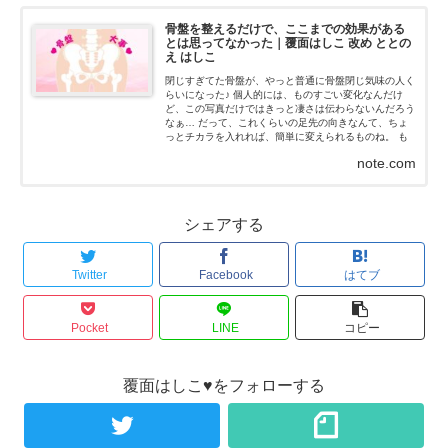
骨盤を整えるだけで、ここまでの効果がある
とは思ってなかった｜覆面はしこ 改め ととの
え はしこ
閉じすぎてた骨盤が、やっと普通に骨盤閉じ気味の人く
らいになった♪ 個人的には、ものすごい変化なんだけ
ど、この写真だけではきっと凄さは伝わらないんだろう
なぁ… だって、これくらいの足先の向きなんて、ちょ
っとチカラを入れれば、簡単に変えられるものね。 も
ちろん、私はチカラなんて入れてないよ！チカラを抜い
note.com
た状態だよ...
シェアする
Twitter
Facebook
はてブ
Pocket
LINE
コピー
覆面はしこ♥をフォローする