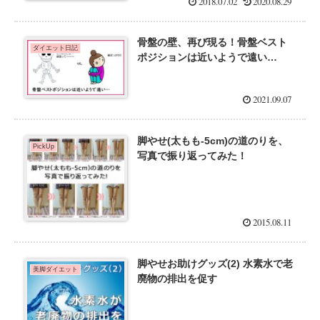
2018.07.02
2020.08.29
骨盤の壁、再び現る！骨盤ベスト
ダイエット日記
ポジションは近いようで遠い…
2021.09.07
脚やせ(太もも-5cm)の道のりを、
PickUp
写真で振り返ってみた！
2015.08.11
脚やせお助けグッズ(2) 水素水で老
美脚ダイエット
廃物の排出を促す