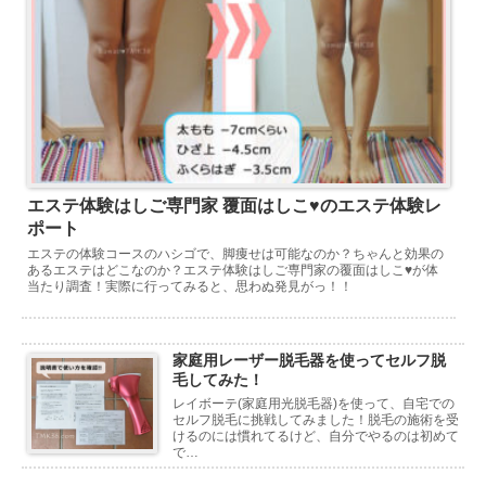
エステ体験はしご専門家 覆面はしこ♥のエステ体験レ
ポート
エステの体験コースのハシゴで、脚痩せは可能なのか？ちゃんと効果の
あるエステはどこなのか？エステ体験はしご専門家の覆面はしこ♥が体
当たり調査！実際に行ってみると、思わぬ発見がっ！！
家庭用レーザー脱毛器を使ってセルフ脱
毛してみた！
レイボーテ(家庭用光脱毛器)を使って、自宅での
セルフ脱毛に挑戦してみました！脱毛の施術を受
けるのには慣れてるけど、自分でやるのは初めて
で…