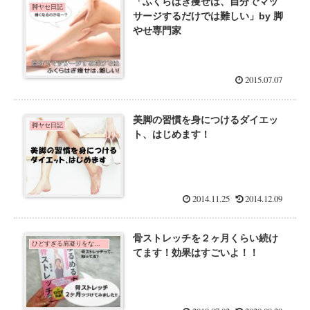
「ふくらはぎ痩せは、自分でマッ
脚ヤセ日記
サージするだけでは難しい」by 脚
やせ専門家
2015.07.07
美脚の習慣を身につけるダイエッ
脚ヤセ日記
ト、はじめます！
2014.11.25
2014.12.09
骨ストレッチを２ヶ月くらい続け
ひどすぎる肩凝りをなくすために
てます！効果はすごいよ！！