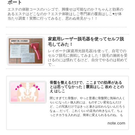
ポート
エステの体験コースのハシゴで、脚痩せは可能なのか？ちゃんと効果の
あるエステはどこなのか？エステ体験はしご専門家の覆面はしこ♥が体
当たり調査！実際に行ってみると、思わぬ発見がっ！！
家庭用レーザー脱毛器を使ってセルフ脱
毛してみた！
レイボーテ(家庭用光脱毛器)を使って、自宅での
セルフ脱毛に挑戦してみました！脱毛の施術を受
けるのには慣れてるけど、自分でやるのは初めて
で…
骨盤を整えるだけで、ここまでの効果がある
とは思ってなかった｜覆面はしこ 改め ととの
え はしこ
閉じすぎてた骨盤が、やっと普通に骨盤閉じ気味の人く
らいになった♪ 個人的には、ものすごい変化なんだけ
ど、この写真だけではきっと凄さは伝わらないんだろう
なぁ… だって、これくらいの足先の向きなんて、ちょ
っとチカラを入れれば、簡単に変えられるものね。 も
ちろん、私はチカラなんて入れてないよ！チカラを抜い
note.com
た状態だよ...