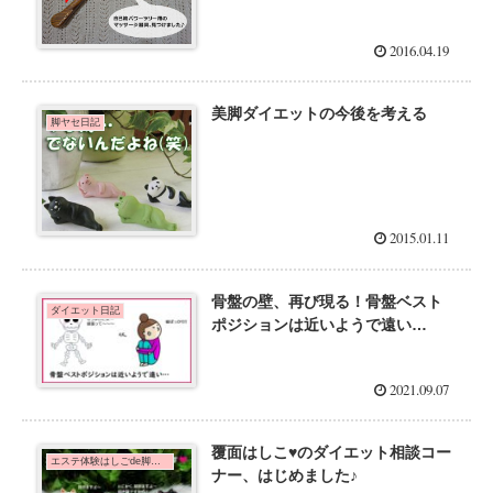
2016.04.19
美脚ダイエットの今後を考える
脚ヤセ日記
2015.01.11
骨盤の壁、再び現る！骨盤ベスト
ダイエット日記
ポジションは近いようで遠い…
2021.09.07
覆面はしこ♥のダイエット相談コー
エステ体験はしごde脚痩せダイエット！
ナー、はじめました♪