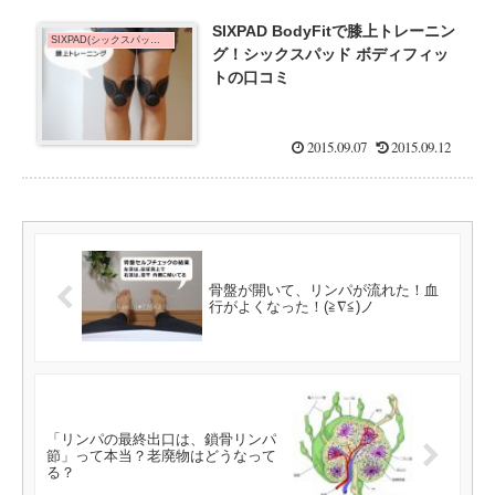
SIXPAD BodyFitで膝上トレーニン
SIXPAD(シックスパッド)de脚やせ
グ！シックスパッド ボディフィッ
トの口コミ
2015.09.07
2015.09.12
骨盤が開いて、リンパが流れた！血
行がよくなった！(≧∇≦)ノ
「リンパの最終出口は、鎖骨リンパ
節」って本当？老廃物はどうなって
る？