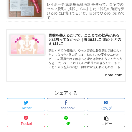
レイボーテ(家庭用光脱毛器)を使って、自宅での
セルフ脱毛に挑戦してみました！脱毛の施術を受
けるのには慣れてるけど、自分でやるのは初めて
で…
骨盤を整えるだけで、ここまでの効果がある
とは思ってなかった｜覆面はしこ 改め ととの
え はしこ
閉じすぎてた骨盤が、やっと普通に骨盤閉じ気味の人く
らいになった♪ 個人的には、ものすごい変化なんだけ
ど、この写真だけではきっと凄さは伝わらないんだろう
なぁ… だって、これくらいの足先の向きなんて、ちょ
っとチカラを入れれば、簡単に変えられるものね。 も
ちろん、私はチカラなんて入れてないよ！チカラを抜い
note.com
た状態だよ...
シェアする
Twitter
Facebook
はてブ
Pocket
LINE
コピー