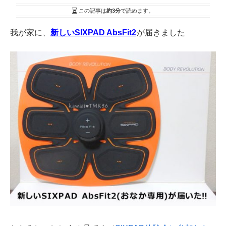
この記事は
約3分
で読めます。
我が家に、
新しいSIXPAD AbsFit2
が届きました