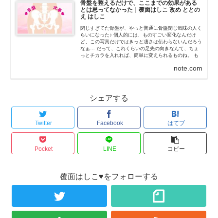
骨盤を整えるだけで、ここまでの効果がある
とは思ってなかった｜覆面はしこ 改め ととの
え はしこ
閉じすぎてた骨盤が、やっと普通に骨盤閉じ気味の人く
らいになった♪ 個人的には、ものすごい変化なんだけ
ど、この写真だけではきっと凄さは伝わらないんだろう
なぁ… だって、これくらいの足先の向きなんて、ちょ
っとチカラを入れれば、簡単に変えられるものね。 も
ちろん、私はチカラなんて入れてないよ！チカラを抜い
note.com
た状態だよ...
シェアする
Twitter
Facebook
はてブ
Pocket
LINE
コピー
覆面はしこ♥をフォローする