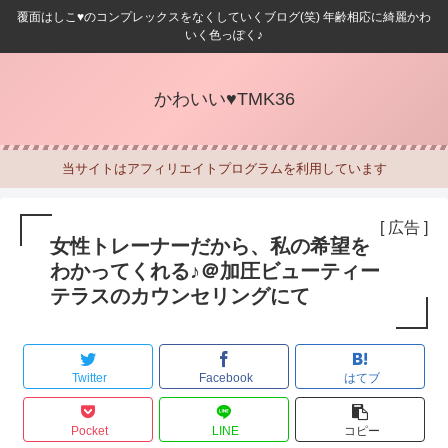
覆面はしこ♥のコンプレックスをなくしていくブログ(笑) 年齢相応に綺麗かわ
いく色っぽく♪
かわいい♥TMK36
当サイトはアフィリエイトプログラムを利用しています
[ 広告 ]
女性トレーナーだから、私の希望を
わかってくれる♪＠加圧ビューティー
テラスのカウンセリングにて
Twitter
Facebook
はてブ
Pocket
LINE
コピー