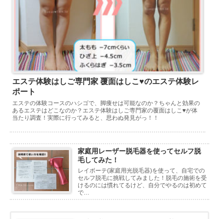
エステ体験はしご専門家 覆面はしこ♥のエステ体験レ
ポート
エステの体験コースのハシゴで、脚痩せは可能なのか？ちゃんと効果の
あるエステはどこなのか？エステ体験はしご専門家の覆面はしこ♥が体
当たり調査！実際に行ってみると、思わぬ発見がっ！！
家庭用レーザー脱毛器を使ってセルフ脱
毛してみた！
レイボーテ(家庭用光脱毛器)を使って、自宅での
セルフ脱毛に挑戦してみました！脱毛の施術を受
けるのには慣れてるけど、自分でやるのは初めて
で…