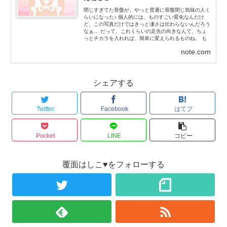
閉じすぎてた骨盤が、やっと普通に骨盤閉じ気味の人く
らいになった♪ 個人的には、ものすごい変化なんだけ
ど、この写真だけではきっと凄さは伝わらないんだろう
なぁ… だって、これくらいの足先の向きなんて、ちょ
っとチカラを入れれば、簡単に変えられるものね。 も
ちろん、私はチカラなんて入れてないよ！チカラを抜い
note.com
た状態だよ...
シェアする
Twitter
Facebook
はてブ
Pocket
LINE
コピー
覆面はしこ♥をフォローする