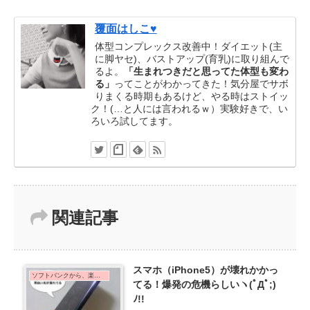
覆面はしこ♥
体型コンプレックス改善中！ダイエット(主
に脚ヤセ)、バストアップ(育乳)に取り組んで
るよ。
「生まれつきだと思ってた体型も変わ
る」
ってことがわかってきた！気分屋でサボ
りまくる時期もあるけど、やる時はストイッ
ク！(…と人には言われるｗ）実験好きで、い
ろいろ試してます。
関連記事
スマホ（iPhone5）が壊れかかっ
ソフトバンクから、楽天モバイルに乗り換えた口コミ・手順
てる！爆発の危機らしいヽ(ﾟДﾟ;)
ﾉ!!