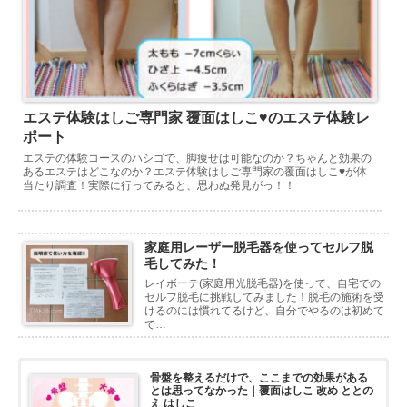
エステ体験はしご専門家 覆面はしこ♥のエステ体験レ
ポート
エステの体験コースのハシゴで、脚痩せは可能なのか？ちゃんと効果の
あるエステはどこなのか？エステ体験はしご専門家の覆面はしこ♥が体
当たり調査！実際に行ってみると、思わぬ発見がっ！！
家庭用レーザー脱毛器を使ってセルフ脱
毛してみた！
レイボーテ(家庭用光脱毛器)を使って、自宅での
セルフ脱毛に挑戦してみました！脱毛の施術を受
けるのには慣れてるけど、自分でやるのは初めて
で…
骨盤を整えるだけで、ここまでの効果がある
とは思ってなかった｜覆面はしこ 改め ととの
え はしこ