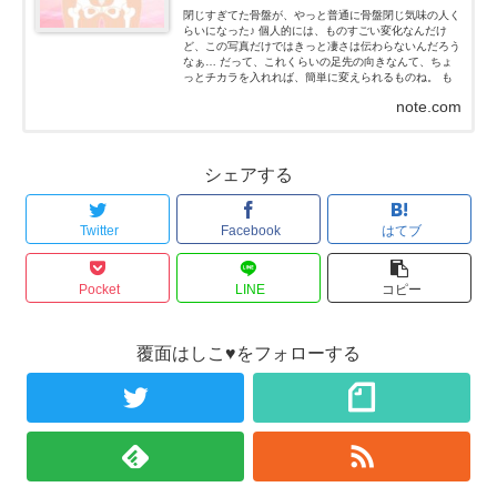
閉じすぎてた骨盤が、やっと普通に骨盤閉じ気味の人く
らいになった♪ 個人的には、ものすごい変化なんだけ
ど、この写真だけではきっと凄さは伝わらないんだろう
なぁ… だって、これくらいの足先の向きなんて、ちょ
っとチカラを入れれば、簡単に変えられるものね。 も
ちろん、私はチカラなんて入れてないよ！チカラを抜い
note.com
た状態だよ...
シェアする
Twitter
Facebook
はてブ
Pocket
LINE
コピー
覆面はしこ♥をフォローする