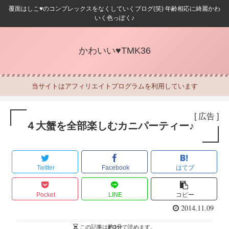
覆面はしこ♥のコンプレックスをなくしていくブログ(笑) 年齢相応に綺麗かわ
いく色っぽく♪
かわいい♥TMK36
当サイトはアフィリエイトプログラムを利用しています
[ 広告 ]
４大蟹を全部楽しむカニパーティー♪
Twitter
Facebook
はてブ
Pocket
LINE
コピー
2014.11.09
この記事は
約3分
で読めます。