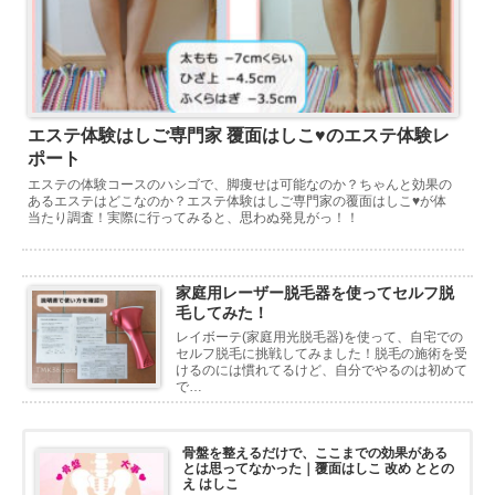
エステ体験はしご専門家 覆面はしこ♥のエステ体験レ
ポート
エステの体験コースのハシゴで、脚痩せは可能なのか？ちゃんと効果の
あるエステはどこなのか？エステ体験はしご専門家の覆面はしこ♥が体
当たり調査！実際に行ってみると、思わぬ発見がっ！！
家庭用レーザー脱毛器を使ってセルフ脱
毛してみた！
レイボーテ(家庭用光脱毛器)を使って、自宅での
セルフ脱毛に挑戦してみました！脱毛の施術を受
けるのには慣れてるけど、自分でやるのは初めて
で…
骨盤を整えるだけで、ここまでの効果がある
とは思ってなかった｜覆面はしこ 改め ととの
え はしこ