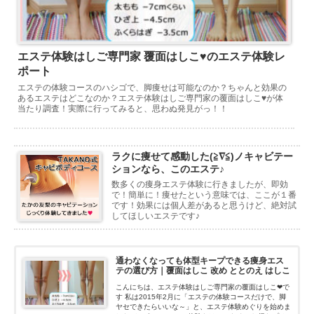
エステ体験はしご専門家 覆面はしこ♥のエステ体験レ
ポート
エステの体験コースのハシゴで、脚痩せは可能なのか？ちゃんと効果の
あるエステはどこなのか？エステ体験はしご専門家の覆面はしこ♥が体
当たり調査！実際に行ってみると、思わぬ発見がっ！！
ラクに痩せて感動した(≧∇≦)ノキャビテー
ションなら、このエステ♪
数多くの痩身エステ体験に行きましたが、即効
で！簡単に！痩せたという意味では、ここが１番
です！効果には個人差があると思うけど、絶対試
してほしいエステです♪
通わなくなっても体型キープできる痩身エス
テの選び方｜覆面はしこ 改め ととのえ はしこ
こんにちは、エステ体験はしご専門家の覆面はしこ❤で
す 私は2015年2月に「エステの体験コースだけで、脚
ヤセできたらいいな～」と、エステ体験めぐりを始めま