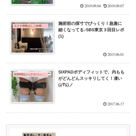
2019.09.04
2019.09.07
施術前の採寸でびっくり！急激に
エステ体験はしごde脚痩せダイエット！
細くなってる♪SBS東京３回目レポ
(1)
2015.06.01
SIXPADボディフィットで、内もも
SIXPAD(シックスパッド)de脚やせ
がどんどんスッキリしてく！凄い
(≧∇≦)ノ
2017.06.17