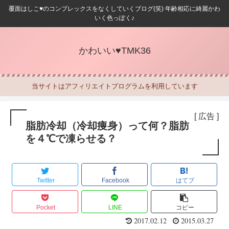
覆面はしこ♥のコンプレックスをなくしていくブログ(笑) 年齢相応に綺麗かわ
いく色っぽく♪
かわいい♥TMK36
当サイトはアフィリエイトプログラムを利用しています
[ 広告 ]
脂肪冷却（冷却痩身）って何？脂肪
を４℃で凍らせる？
Twitter
Facebook
はてブ
Pocket
LINE
コピー
2017.02.12
2015.03.27