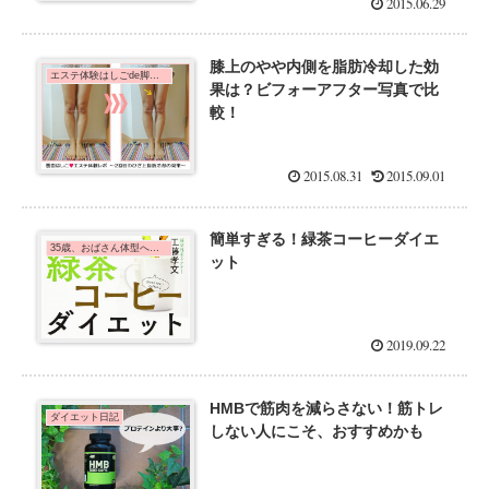
2015.06.29
膝上のやや内側を脂肪冷却した効
エステ体験はしごde脚痩せダイエット！
果は？ビフォーアフター写真で比
較！
2015.08.31
2015.09.01
簡単すぎる！緑茶コーヒーダイエ
35歳、おばさん体型への分かれ道
ット
2019.09.22
HMBで筋肉を減らさない！筋トレ
ダイエット日記
しない人にこそ、おすすめかも