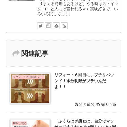
りまくる時期もあるけど、やる時はストイッ
ク！(…と人には言われるｗ）実験好きで、い
ろいろ試してます。
関連記事
リフィート６回目に、プチリバウ
リフィートに15回通った口コミ体験談
ンド！水分制限がツラいんだ
よ！！
2015.10.29
2015.10.30
「ふくらはぎ痩せは、自分でマッ
脚ヤセ日記
サージするだけでは難しい」by 脚