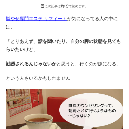
この記事は
約1分
で読めます。
脚やせ専門エステ リフィート
が気になってる人の中に
は、
「とりあえず、
話を聞いたり、自分の脚の状態を見ても
らいたい
けど、
勧誘されるんじゃないか
と思うと、行くのが嫌になる」
という人もいるかもしれません