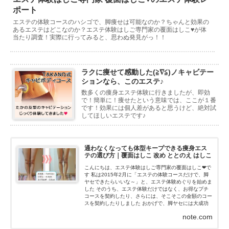
ポート
エステの体験コースのハシゴで、脚痩せは可能なのか？ちゃんと効果の
あるエステはどこなのか？エステ体験はしご専門家の覆面はしこ♥が体
当たり調査！実際に行ってみると、思わぬ発見がっ！！
ラクに痩せて感動した(≧∇≦)ノキャビテー
ションなら、このエステ♪
数多くの痩身エステ体験に行きましたが、即効
で！簡単に！痩せたという意味では、ここが１番
です！効果には個人差があると思うけど、絶対試
してほしいエステです♪
通わなくなっても体型キープできる痩身エス
テの選び方｜覆面はしこ 改め ととのえ はしこ
こんにちは、エステ体験はしご専門家の覆面はしこ❤で
す 私は2015年2月に「エステの体験コースだけで、脚
ヤセできたらいいな～」と、エステ体験めぐりを始めま
した そのうち、エステ体験だけではなく、お得なプチ
コースを契約したり、さらには、そこそこの金額のコー
スを契約したりしました おかげで、脚ヤセには大成功
(≧∇≦)ノ...
note.com