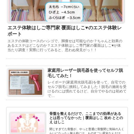
エステ体験はしご専門家 覆面はしこ♥のエステ体験レ
ポート
エステの体験コースのハシゴで、脚痩せは可能なのか？ちゃんと効果の
あるエステはどこなのか？エステ体験はしご専門家の覆面はしこ♥が体
当たり調査！実際に行ってみると、思わぬ発見がっ！！
家庭用レーザー脱毛器を使ってセルフ脱
毛してみた！
レイボーテ(家庭用光脱毛器)を使って、自宅での
セルフ脱毛に挑戦してみました！脱毛の施術を受
けるのには慣れてるけど、自分でやるのは初めて
で…
骨盤を整えるだけで、ここまでの効果がある
とは思ってなかった｜覆面はしこ 改め ととの
え はしこ
閉じすぎてた骨盤が、やっと普通に骨盤閉じ気味の人く
らいになった♪ 個人的には、ものすごい変化なんだけ