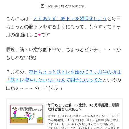
この記事は
約6分
で読めます。
こんにちは！
とりあえず、筋トレを習慣化しよう
と毎日
ちょっとの筋トレをするようになって、もうすぐで５ヶ
月の覆面はしこ
♥
です
最近、筋トレ意欲低下中で、ちょっとピンチ！・・・か
もしれない(笑)
７月初め、
毎日ちょっと筋トレを始めて３ヶ月半の頃は
「筋トレ増やしたいな」なんて調子にのってた
というの
にねぇ～～～ヾ( ´ｰ｀)ﾉ ふぅ
毎日ちょっと筋トレ生活、3ヶ月半経過。順調
だけど落とし穴ある？
毎日5～10分くらいの筋トレをするようになって３ヶ月
半の覆面はしこ♥です今回は、筋トレを何年も続く習慣
にすべく、しっかり考えて取り組んでるだけあって、
「筋トレだるい」とか「筋トレしたくない」とか思わず