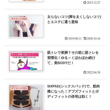
2015.12.27
太らないコツ(脚を太くしないコツ)
ダイエット日記
とエステに通う意味
2019.08.11
2020.10.16
筋トレで美脚？その前に筋トレを
筋トレ美脚～筋トレで美脚になるのか検証中！～
習慣化！ゆる～くほわほわ続け
て、美BODYだ！
2022.04.30
SIXPAD(シックスパッド)で、筋肉
ダイエット日記
痛になった！アブズフィットとボ
ディフィットの併用は効く！