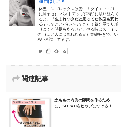
覆面はしこ♥
体型コンプレックス改善中！ダイエット(主
に脚ヤセ)、バストアップ(育乳)に取り組んで
るよ。
「生まれつきだと思ってた体型も変わ
る」
ってことがわかってきた！気分屋でサボ
りまくる時期もあるけど、やる時はストイッ
ク！(…と人には言われるｗ）実験好きで、い
ろいろ試してます。
関連記事
太ももの内側の隙間を作るため
SIXPAD(シックスパッド)de脚やせ
に、SIXPADをヒップにつける！