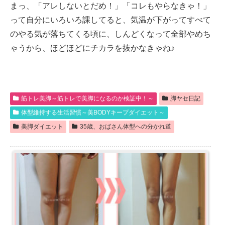
まっ、「アレしないとだめ！」「コレもやらなきゃ！」
って自分にいろいろ課してると、気温が下がってすべて
のやる気が落ちてくる頃に、しんどくなって全部やめち
ゃうから、ほどほどにチカラを抜かなきゃね♪
筋トレ美脚～筋トレで美脚になるのか検証中！～
脚ヤセ日記
体型維持する生活習慣～美BODYキープダイエット～
美脚ダイエット
35歳、おばさん体型への分かれ道