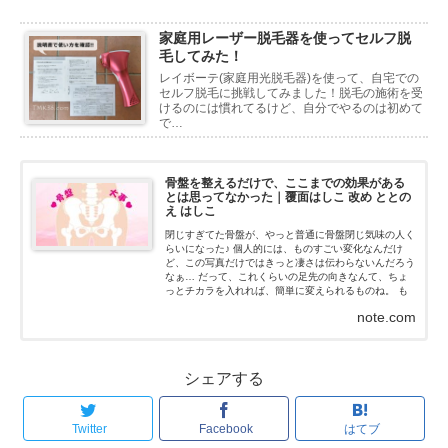
家庭用レーザー脱毛器を使ってセルフ脱
毛してみた！
レイボーテ(家庭用光脱毛器)を使って、自宅での
セルフ脱毛に挑戦してみました！脱毛の施術を受
けるのには慣れてるけど、自分でやるのは初めて
で…
骨盤を整えるだけで、ここまでの効果がある
とは思ってなかった｜覆面はしこ 改め ととの
え はしこ
閉じすぎてた骨盤が、やっと普通に骨盤閉じ気味の人く
らいになった♪ 個人的には、ものすごい変化なんだけ
ど、この写真だけではきっと凄さは伝わらないんだろう
なぁ… だって、これくらいの足先の向きなんて、ちょ
っとチカラを入れれば、簡単に変えられるものね。 も
ちろん、私はチカラなんて入れてないよ！チカラを抜い
note.com
た状態だよ...
シェアする
Twitter
Facebook
はてブ