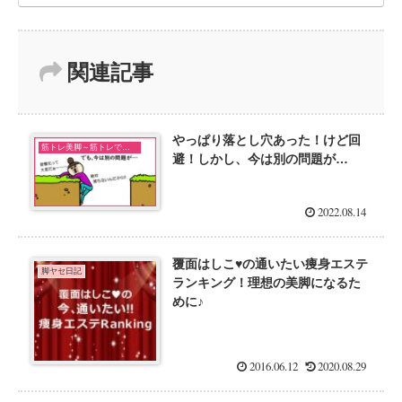
関連記事
やっぱり落とし穴あった！けど回
筋トレ美脚～筋トレで美脚になるのか検証中！～
避！しかし、今は別の問題が…
2022.08.14
覆面はしこ♥の通いたい痩身エステ
脚ヤセ日記
ランキング！理想の美脚になるた
めに♪
2016.06.12
2020.08.29