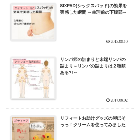
SIXPAD(シックスパッド)の効果を
ダイエット日記
実感した瞬間 ～生理前の下腹部～
2015.08.10
リンパ節の詰まりと末端リンパの
アラフォー育乳日記
詰まり～リンパの詰まりは２種類
ある?!～
2017.08.02
リフィートお助けグッズの脚ほそ
ボディケア
っっ！クリームを使ってみました