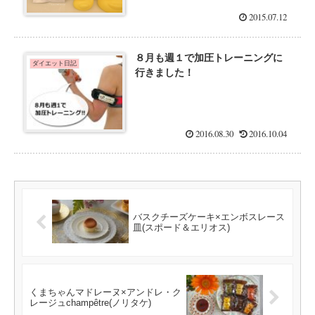
2015.07.12
８月も週１で加圧トレーニングに
ダイエット日記
行きました！
2016.08.30
2016.10.04
バスクチーズケーキ×エンボスレース
皿(スポード＆エリオス)
くまちゃんマドレーヌ×アンドレ・ク
レージュchampêtre(ノリタケ)