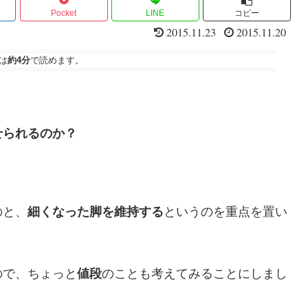
Pocket
LINE
コピー
2015.11.23
2015.11.20
は
約4分
で読めます。
せられるのか？
のと、
細くなった脚を維持する
というのを重点を置い
ので、ちょっと
値段
のことも考えてみることにしまし