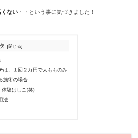
高くない
・・という事に気づきました！
次
る
テは、１回２万円で太もものみ
る施術の場合
体験はしご(笑)
利用法