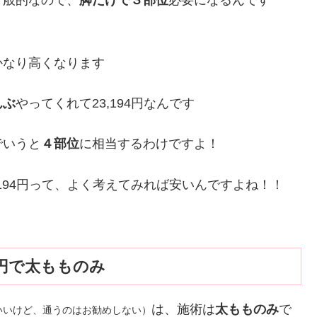
かなり高くなります
んぶ
やってくれて23,194円なんです
でいうと
４部位
に相当するわけですよ！
,194円って、よく考えてみれば安いんですよね！！
円で太もものみ
は、施術は
太もものみ
で
いいけど、通うのはお勧めしない）