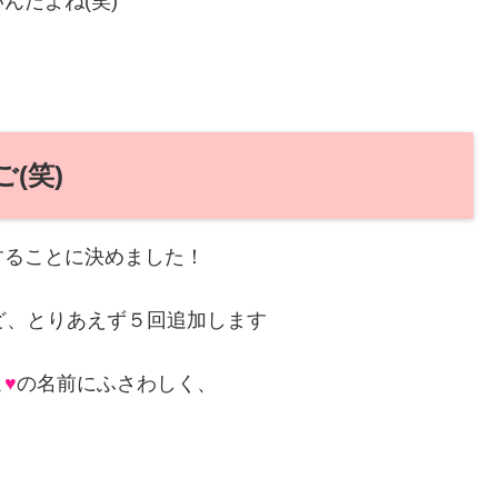
んだよね(笑)
(笑)
することに決めました！
ど、とりあえず５回追加します
こ
♥
の名前にふさわしく、
！