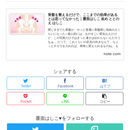
骨盤を整えるだけで、ここまでの効果がある
とは思ってなかった｜覆面はしこ 改め ととの
え はしこ
閉じすぎてた骨盤が、やっと普通に骨盤閉じ気味の人く
らいになった♪ 個人的には、ものすごい変化なんだけ
ど、この写真だけではきっと凄さは伝わらないんだろう
なぁ… だって、これくらいの足先の向きなんて、ちょ
っとチカラを入れれば、簡単に変えられるものね。 も
ちろん、私はチカラなんて入れてないよ！チカラを抜い
note.com
た状態だよ...
シェアする
Twitter
Facebook
はてブ
Pocket
LINE
コピー
覆面はしこ♥をフォローする