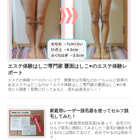
エステ体験はしご専門家 覆面はしこ♥のエステ体験レ
ポート
エステの体験コースのハシゴで、脚痩せは可能なのか？ちゃんと効果の
あるエステはどこなのか？エステ体験はしご専門家の覆面はしこ♥が体
当たり調査！実際に行ってみると、思わぬ発見がっ！！
家庭用レーザー脱毛器を使ってセルフ脱
毛してみた！
レイボーテ(家庭用光脱毛器)を使って、自宅での
セルフ脱毛に挑戦してみました！脱毛の施術を受
けるのには慣れてるけど、自分でやるのは初めて
で…