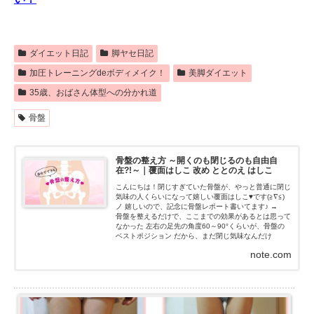
ダイエット日記
脚ヤセ日記
加圧トレーニングdeボディメイク！
美脚ダイエット
35歳、おばさん体型への分かれ道
骨盤
骨盤の整え方 ～開くのも閉じるのも自由自
在?!～｜覆面はしこ 改め ととのえ はしこ
こんにちは！閉じすぎていた骨盤が、やっと普通に閉じ
気味の人くらいになって嬉しい覆面はしこ♥です(≧∇≦)
ノ 嬉しいので、記念に骨盤レポート書いてます♪ →
骨盤を整えるだけで、ここまでの効果があるとは思って
なかった 左右の足先の角度60～90°くらいが、骨盤の
ベストポジション だから、まだ閉じ気味なんだけ
ど、...
note.com