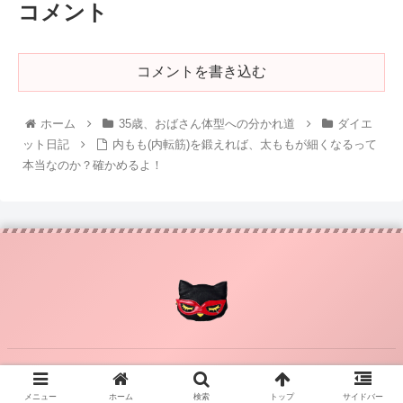
コメント
コメントを書き込む
ホーム
35歳、おばさん体型への分かれ道
ダイエ
ット日記
内もも(内転筋)を鍛えれば、太ももが細くなるって
本当なのか？確かめるよ！
© 2014-2026 かわいい♥TMK36.
メニュー
ホーム
検索
トップ
サイドバー