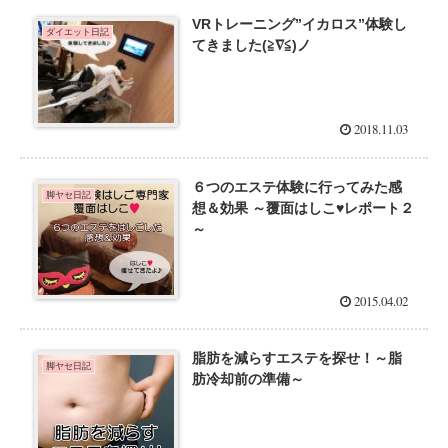
VRトレーニング”イカロス”体験し
ダイエット日記
てきました(≧∇≦)ノ
2018.11.03
６つのエステ体験に行ってみた感
脚ヤセ日記
想＆効果 ～覆面はしこ♥レポート２
～
2015.04.02
脂肪を減らすエステを探せ！～脂
脚ヤセ日記
肪冷却前の準備～