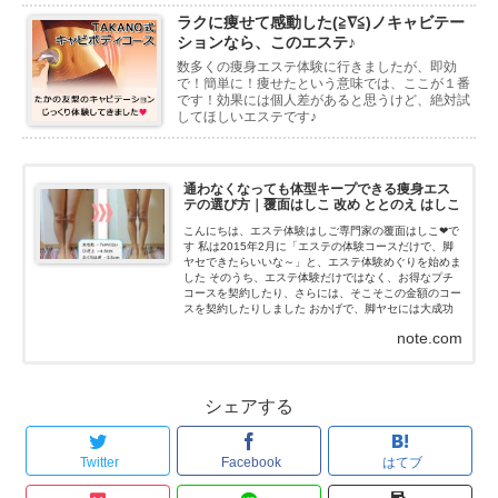
ラクに痩せて感動した(≧∇≦)ノキャビテー
ションなら、このエステ♪
数多くの痩身エステ体験に行きましたが、即効
で！簡単に！痩せたという意味では、ここが１番
です！効果には個人差があると思うけど、絶対試
してほしいエステです♪
通わなくなっても体型キープできる痩身エス
テの選び方｜覆面はしこ 改め ととのえ はしこ
こんにちは、エステ体験はしご専門家の覆面はしこ❤で
す 私は2015年2月に「エステの体験コースだけで、脚
ヤセできたらいいな～」と、エステ体験めぐりを始めま
した そのうち、エステ体験だけではなく、お得なプチ
コースを契約したり、さらには、そこそこの金額のコー
スを契約したりしました おかげで、脚ヤセには大成功
(≧∇≦)ノ...
note.com
シェアする
Twitter
Facebook
はてブ