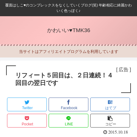
覆面はしこ♥のコンプレックスをなくしていくブログ(笑) 年齢相応に綺麗かわ
いく色っぽく♪
かわいい♥TMK36
当サイトはアフィリエイトプログラムを利用しています
[ 広告 ]
リフィート５回目は、２日連続！４
回目の翌日です
Twitter
Facebook
はてブ
Pocket
LINE
コピー
2015.10.18