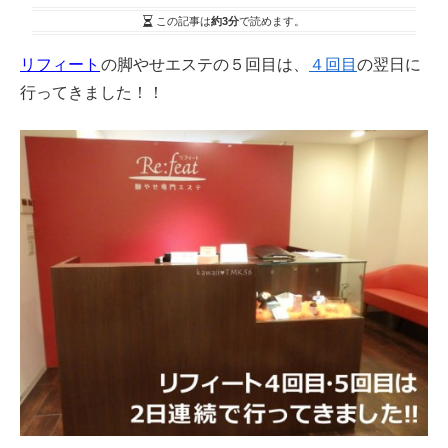
この記事は
約3分
で読めます。
リフィート
の脚やせエステの５回目は、
４回目
の翌日に
行ってきました！！