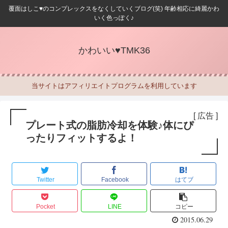
覆面はしこ♥のコンプレックスをなくしていくブログ(笑) 年齢相応に綺麗かわ
いく色っぽく♪
かわいい♥TMK36
当サイトはアフィリエイトプログラムを利用しています
[ 広告 ]
プレート式の脂肪冷却を体験♪体にぴ
ったりフィットするよ！
Twitter
Facebook
はてブ
Pocket
LINE
コピー
2015.06.29