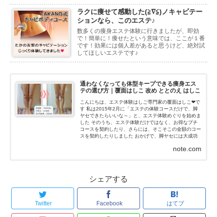
ラクに痩せて感動した(≧∇≦)ノキャビテー
ションなら、このエステ♪
数多くの痩身エステ体験に行きましたが、即効
で！簡単に！痩せたという意味では、ここが１番
です！効果には個人差があると思うけど、絶対試
してほしいエステです♪
通わなくなっても体型キープできる痩身エス
テの選び方｜覆面はしこ 改め ととのえ はしこ
こんにちは、エステ体験はしご専門家の覆面はしこ❤で
す 私は2015年2月に「エステの体験コースだけで、脚
ヤセできたらいいな～」と、エステ体験めぐりを始めま
した そのうち、エステ体験だけではなく、お得なプチ
コースを契約したり、さらには、そこそこの金額のコー
スを契約したりしました おかげで、脚ヤセには大成功
(≧∇≦)ノ...
note.com
シェアする
Twitter
Facebook
はてブ