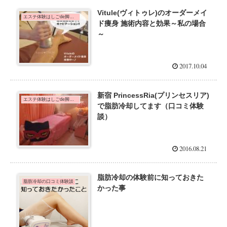
Vitule(ヴィトゥレ)のオーダーメイ
エステ体験はしごde脚痩せダイエット！
ド痩身 施術内容と効果～私の場合
～
2017.10.04
新宿 PrincessRia(プリンセスリア)
エステ体験はしごde脚痩せダイエット！
で脂肪冷却してます（口コミ体験
談）
2016.08.21
脂肪冷却の体験前に知っておきた
脂肪冷却の口コミ体験談
かった事