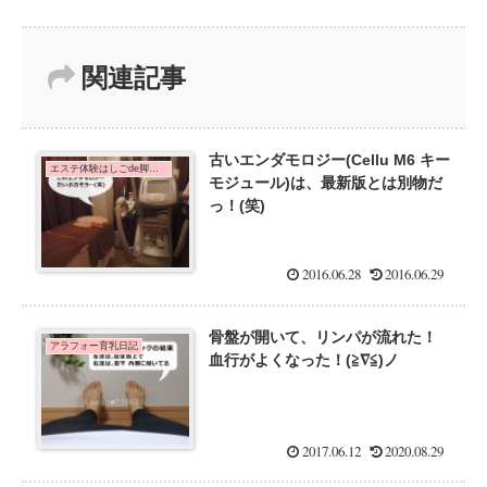
関連記事
古いエンダモロジー(Cellu M6 キー
エステ体験はしごde脚痩せダイエット！
モジュール)は、最新版とは別物だ
っ！(笑)
2016.06.28
2016.06.29
骨盤が開いて、リンパが流れた！
アラフォー育乳日記
血行がよくなった！(≧∇≦)ノ
2017.06.12
2020.08.29