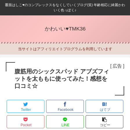
覆面はしこ♥のコンプレックスをなくしていくブログ(笑) 年齢相応に綺麗かわ
いく色っぽく♪
かわいい♥TMK36
当サイトはアフィリエイトプログラムを利用しています
[ 広告 ]
腹筋用のシックスパッド アブズフィ
ットを太ももに使ってみた！感想を
口コミ☆
Twitter
Facebook
はてブ
Pocket
LINE
コピー