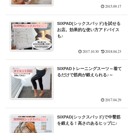
2015.09.17
SIXPAD(シックスパッド)を試せる
SIXPAD(シックスパッド)de脚やせ
お店。効果的な使い方アドバイス
も♪
2017.10.30
2018.04.23
SIXPADトレーニングスーツ～着て
ダイエット日記
るだけで筋肉が鍛えられる♪～
2017.04.29
SIXPAD(シックスパッド)で中臀筋
SIXPAD(シックスパッド)の効果を口コミ！
を鍛える！高さのあるヒップに♪