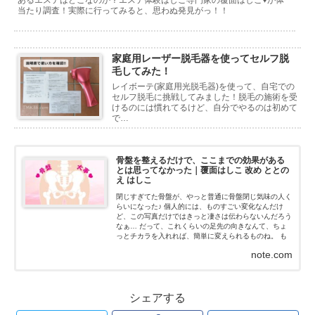
あるエステはどこなのか？エステ体験はしご専門家の覆面はしこ♥が体
当たり調査！実際に行ってみると、思わぬ発見がっ！！
家庭用レーザー脱毛器を使ってセルフ脱
毛してみた！
レイボーテ(家庭用光脱毛器)を使って、自宅での
セルフ脱毛に挑戦してみました！脱毛の施術を受
けるのには慣れてるけど、自分でやるのは初めて
で…
骨盤を整えるだけで、ここまでの効果がある
とは思ってなかった｜覆面はしこ 改め ととの
え はしこ
閉じすぎてた骨盤が、やっと普通に骨盤閉じ気味の人く
らいになった♪ 個人的には、ものすごい変化なんだけ
ど、この写真だけではきっと凄さは伝わらないんだろう
なぁ… だって、これくらいの足先の向きなんて、ちょ
っとチカラを入れれば、簡単に変えられるものね。 も
ちろん、私はチカラなんて入れてないよ！チカラを抜い
note.com
た状態だよ...
シェアする