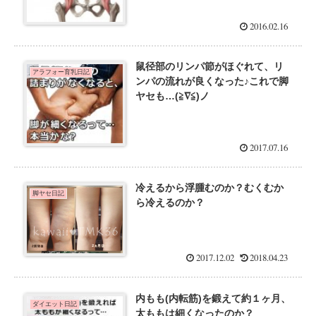
2016.02.16
鼠径部のリンパ節がほぐれて、リ
アラフォー育乳日記
ンパの流れが良くなった♪これで脚
ヤセも…(≧∇≦)ノ
2017.07.16
冷えるから浮腫むのか？むくむか
脚ヤセ日記
ら冷えるのか？
2017.12.02
2018.04.23
内もも(内転筋)を鍛えて約１ヶ月、
ダイエット日記
太ももは細くなったのか？