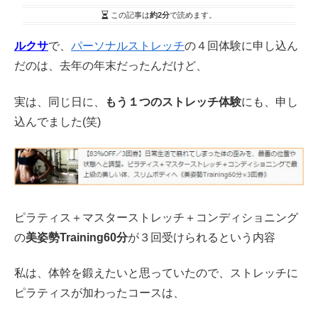
この記事は
約2分
で読めます。
ルクサ
で、
パーソナルストレッチ
の４回体験に申し込ん
だのは、去年の年末だったんだけど、
実は、同じ日に、
もう１つのストレッチ体験
にも、申し
込んでました(笑)
ピラティス＋マスターストレッチ＋コンディショニング
の
美姿勢Training60分
が３回受けられるという内容
私は、体幹を鍛えたいと思っていたので、ストレッチに
ピラティスが加わったコースは、