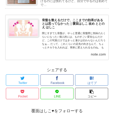
けるのには慣れてるけど、自分でやるのは初めて
で…
骨盤を整えるだけで、ここまでの効果がある
とは思ってなかった｜覆面はしこ 改め ととの
え はしこ
閉じすぎてた骨盤が、やっと普通に骨盤閉じ気味の人く
らいになった♪ 個人的には、ものすごい変化なんだけ
ど、この写真だけではきっと凄さは伝わらないんだろう
なぁ… だって、これくらいの足先の向きなんて、ちょ
っとチカラを入れれば、簡単に変えられるものね。 も
ちろん、私はチカラなんて入れてないよ！チカラを抜い
note.com
た状態だよ...
シェアする
Twitter
Facebook
はてブ
Pocket
LINE
コピー
覆面はしこ♥をフォローする