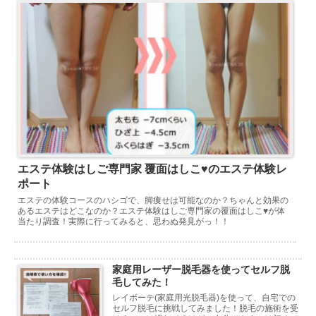
エステ体験はしご専門家 覆面はしこ♥のエステ体験レ
ポート
エステの体験コースのハシゴで、脚痩せは可能なのか？ちゃんと効果の
あるエステはどこなのか？エステ体験はしご専門家の覆面はしこ♥が体
当たり調査！実際に行ってみると、思わぬ発見がっ！！
家庭用レーザー脱毛器を使ってセルフ脱
毛してみた！
レイボーテ(家庭用光脱毛器)を使って、自宅での
セルフ脱毛に挑戦してみました！脱毛の施術を受