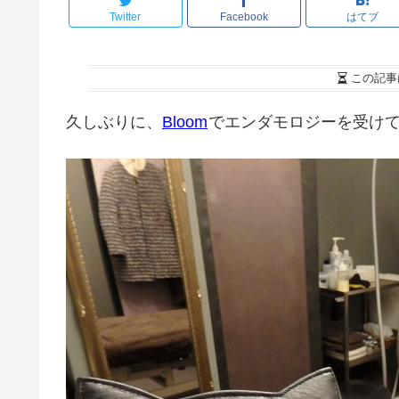
Twitter
Facebook
はてブ
この記事
久しぶりに、
Bloom
でエンダモロジーを受け