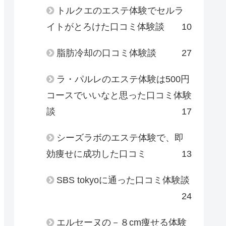
トルクエのエステ体験でセルラ
イトがとろけた口コミ体験談
10
脂肪冷却の口コミ体験談
27
ラ・パルレのエステ体験は500円
コースでいいなと思った口コミ体験
談
17
シーズラボのエステ体験で、即
効痩せに成功した口コミ
13
SBS tokyoに通った口コミ体験談
24
エルセーヌの－８cm痩せる体験