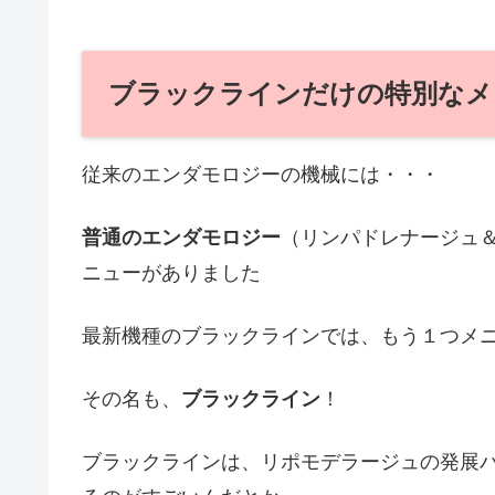
ブラックラインだけの特別なメ
従来のエンダモロジーの機械には・・・
普通のエンダモロジー
（リンパドレナージュ
ニューがありました
最新機種のブラックラインでは、もう１つメ
その名も、
ブラックライン
！
ブラックラインは、リポモデラージュの発展