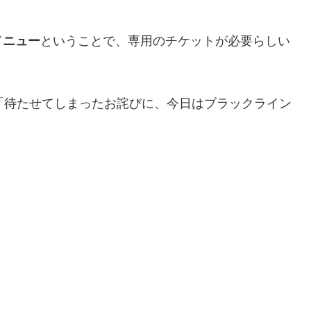
メニュー
ということで、専用のチケットが必要らしい
「待たせてしまったお詫びに、今日はブラックライン