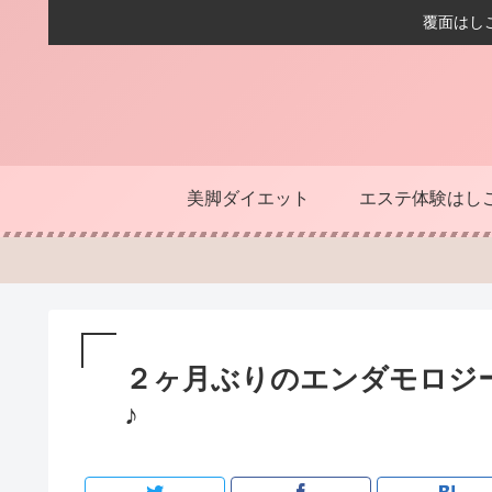
覆面はし
美脚ダイエット
エステ体験はし
２ヶ月ぶりのエンダモロジ
♪