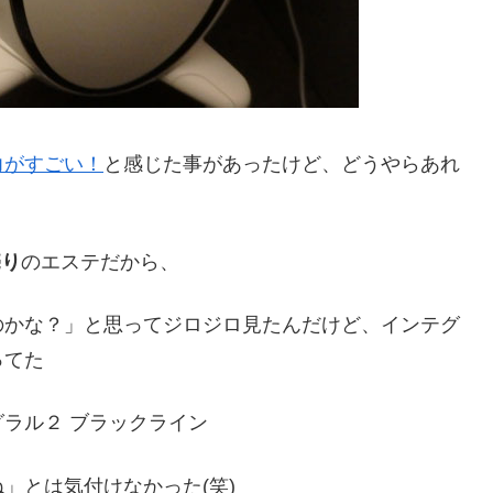
力がすごい！
と感じた事があったけど、どうやらあれ
売り
のエステだから、
のかな？」と思ってジロジロ見たんだけど、インテグ
ってた
ラル２ ブラックライン
」とは気付けなかった(笑)