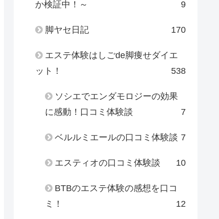
か検証中！～
9
脚ヤセ日記
170
エステ体験はしごde脚痩せダイエ
ット！
538
ソシエでエンダモロジーの効果
に感動！口コミ体験談
7
ベルルミエールの口コミ体験談
7
エスティオの口コミ体験談
10
BTBのエステ体験の感想を口コ
ミ！
12