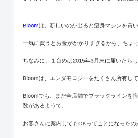
Bloom
は、新しいのが出ると痩身マシンを買
一気に買うとお金がかかりすぎるから、ちょ
ちなみに、１台めは2015年3月末に届いたら
Bloomは、エンダモロジーをたくさん所有
Bloomでも、まだ全店舗でブラックライン
数があるようで、
お客さんに案内してもOKってことになったの