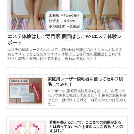
エステ体験はしご専門家 覆面はしこ♥のエステ体験レ
ポート
エステの体験コースのハシゴで、脚痩せは可能なのか？ちゃんと効果の
あるエステはどこなのか？エステ体験はしご専門家の覆面はしこ♥が体
当たり調査！実際に行ってみると、思わぬ発見がっ！！
家庭用レーザー脱毛器を使ってセルフ脱
毛してみた！
レイボーテ(家庭用光脱毛器)を使って、自宅での
セルフ脱毛に挑戦してみました！脱毛の施術を受
けるのには慣れてるけど、自分でやるのは初めて
で…
骨盤を整えるだけで、ここまでの効果がある
とは思ってなかった｜覆面はしこ 改め ととの
え はしこ