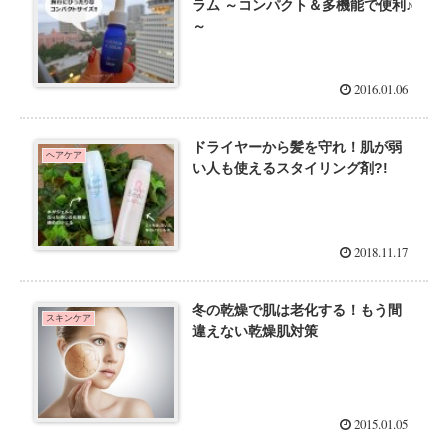
ラム ～コンパクト＆多機能で便利♪
～
2016.01.06
ドライヤーから髪を守れ！肌が弱
ヘアケア
い人も使えるスタイリング剤?!
2018.11.17
冬の乾燥で肌は老化する！もう間
スキンケア
違えない乾燥肌対策
2015.01.05