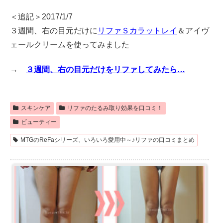
＜追記＞2017/1/7
３週間、右の目元だけに
リファＳカラットレイ
＆アイヴ
ェールクリームを使ってみました
→
３週間、右の目元だけをリファしてみたら…
スキンケア
リファのたるみ取り効果を口コミ！
ビューティー
MTGのReFaシリーズ、いろいろ愛用中～♪リファの口コミまとめ