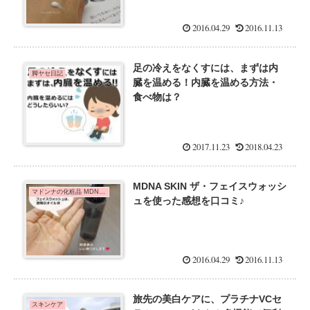
2016.04.29
2016.11.13
足の冷えをなくすには、まずは内
脚ヤセ日記
臓を温める！内臓を温める方法・
食べ物は？
2017.11.23
2018.04.23
MDNA SKIN ザ・フェイスウォッシ
マドンナの化粧品 MDNA SKIN
ュを使った感想を口コミ♪
2016.04.29
2016.11.13
旅先の美白ケアに、プラチナVCセ
スキンケア