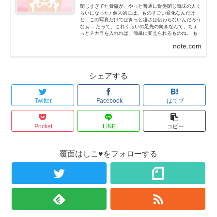
閉じすぎてた骨盤が、やっと普通に骨盤閉じ気味の人く
らいになった♪ 個人的には、ものすごい変化なんだけ
ど、この写真だけではきっと凄さは伝わらないんだろう
なぁ… だって、これくらいの足先の向きなんて、ちょ
っとチカラを入れれば、簡単に変えられるものね。 も
ちろん、私はチカラなんて入れてないよ！チカラを抜い
note.com
た状態だよ...
シェアする
Twitter
Facebook
はてブ
Pocket
LINE
コピー
覆面はしこ♥をフォローする