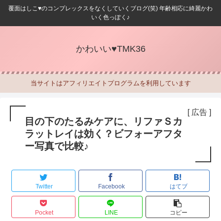
覆面はしこ♥のコンプレックスをなくしていくブログ(笑) 年齢相応に綺麗かわ
いく色っぽく♪
かわいい♥TMK36
当サイトはアフィリエイトプログラムを利用しています
[ 広告 ]
目の下のたるみケアに、リファＳカ
ラットレイは効く？ビフォーアフタ
ー写真で比較♪
Twitter
Facebook
はてブ
Pocket
LINE
コピー