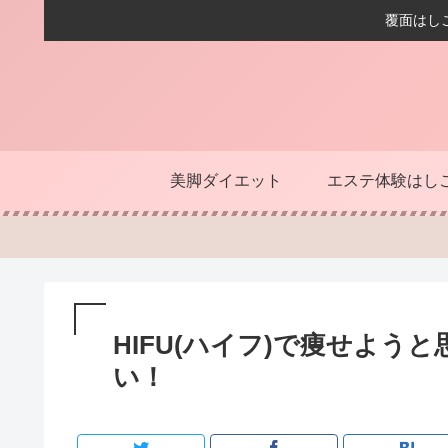
覆面はし
美脚ダイエット
エステ体験はし
HIFU(ハイフ)で痩せようと
い！