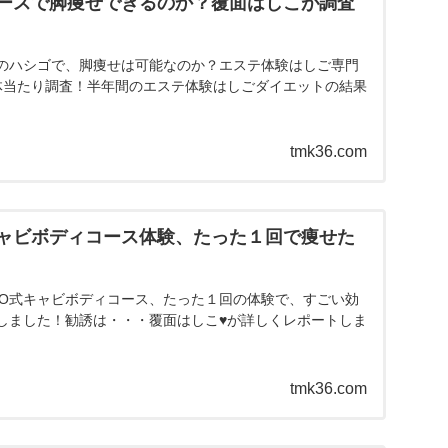
ースで脚痩せできるのか？覆面はしこが調査
のハシゴで、脚痩せは可能なのか？エステ体験はしご専門
体当たり調査！半年間のエステ体験はしごダイエットの結果
tmk36.com
ャビボディコース体験、たった１回で痩せた
ANO式キャビボディコース、たった１回の体験で、すごい効
しました！勧誘は・・・覆面はしこ♥が詳しくレポートしま
tmk36.com