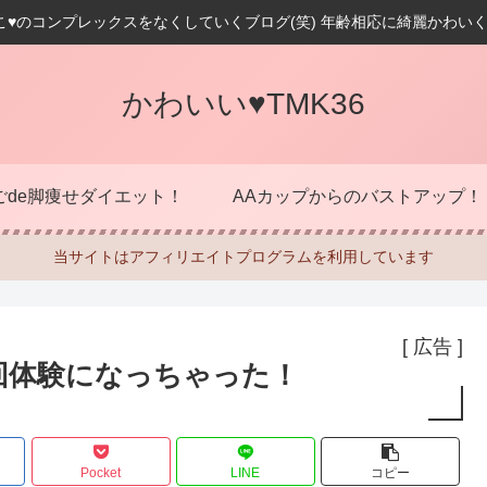
こ♥のコンプレックスをなくしていくブログ(笑) 年齢相応に綺麗かわいく
かわいい♥TMK36
ごde脚痩せダイエット！
AAカップからのバストアップ！
当サイトはアフィリエイトプログラムを利用しています
[ 広告 ]
回体験になっちゃった！
Pocket
LINE
コピー