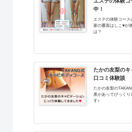
エステの体験コ
中！
エステの体験コース
家の覆面はしこ♥が
は？
たかの友梨のキ
口コミ体験談
たかの友梨のTAK
果があってびっくり
す♪