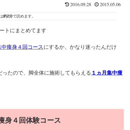
2016.09.28
2015.05.06
は
約2分
で読めます。
レポートにまとめてます
集中痩身４回コース
にするか、かなり迷ったんだけ
う事だったので、脚全体に施術してもらえる
１ヵ月集中痩
中痩身４回体験コース