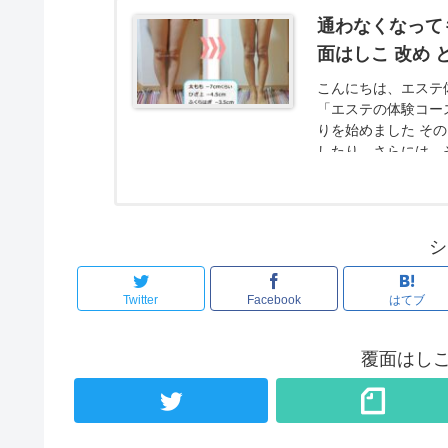
通わなくなって
面はしこ 改め 
こんにちは、エステ体
「エステの体験コー
りを始めました そ
したり、さらには、
脚ヤセには大成功(≧∇≦
シ
Twitter
Facebook
はてブ
覆面はしこ