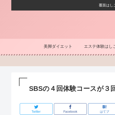
覆面はし
美脚ダイエット
エステ体験はし
SBSの４回体験コースが３
Twitter
Facebook
はてブ